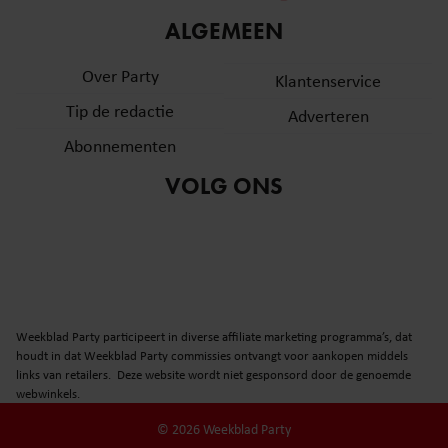
informatie over uw gebruik van onze site met onze
ALGEMEEN
partners voor social media, adverteren en analyse. Deze
partners kunnen deze gegevens combineren met andere
Over Party
Klantenservice
informatie die u aan ze heeft verstrekt of die ze hebben
Tip de redactie
verzameld op basis van uw gebruik van hun services. U
Adverteren
gaat akkoord met onze cookies als u onze website blijft
Abonnementen
gebruiken.
VOLG ONS
Weekblad Party participeert in diverse affiliate marketing programma’s, dat
houdt in dat Weekblad Party commissies ontvangt voor aankopen middels
links van retailers. Deze website wordt niet gesponsord door de genoemde
webwinkels.
© 2026 Weekblad Party