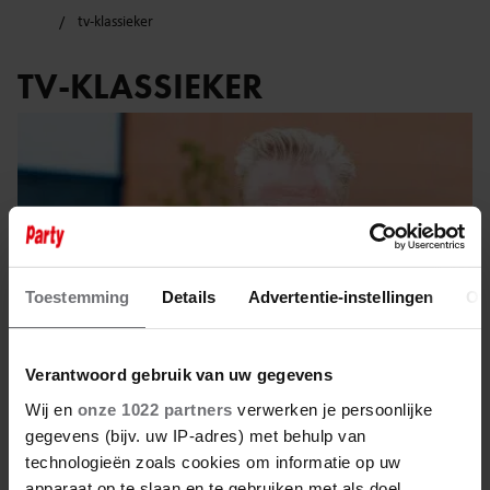
tv-klassieker
TV-KLASSIEKER
Toestemming
Details
Advertentie-instellingen
Ov
Verantwoord gebruik van uw gegevens
Wij en
onze 1022 partners
verwerken je persoonlijke
gegevens (bijv. uw IP-adres) met behulp van
18 oktober 2025
technologieën zoals cookies om informatie op uw
apparaat op te slaan en te gebruiken met als doel