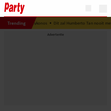
Trending
oomvakantie op Mykonos
•
Dit zal Humberto Tan nooit meer 