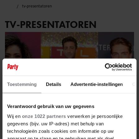
tv-presentatoren
TV-PRESENTATOREN
Toestemming
Details
Advertentie-instellingen
Ov
Verantwoord gebruik van uw gegevens
Wij en
onze 1022 partners
verwerken je persoonlijke
gegevens (bijv. uw IP-adres) met behulp van
17 augustus 2025
technologieën zoals cookies om informatie op uw
apparaat op te slaan en te gebruiken met als doel