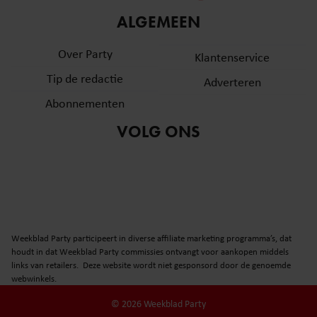
informatie over uw gebruik van onze site met onze
ALGEMEEN
partners voor social media, adverteren en analyse. Deze
partners kunnen deze gegevens combineren met andere
Over Party
Klantenservice
informatie die u aan ze heeft verstrekt of die ze hebben
Tip de redactie
verzameld op basis van uw gebruik van hun services. U
Adverteren
gaat akkoord met onze cookies als u onze website blijft
Abonnementen
gebruiken.
VOLG ONS
Weekblad Party participeert in diverse affiliate marketing programma’s, dat
houdt in dat Weekblad Party commissies ontvangt voor aankopen middels
links van retailers. Deze website wordt niet gesponsord door de genoemde
webwinkels.
© 2026 Weekblad Party