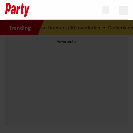
Trending
ws: beeldhouwer Jean Bremers (90) overleden
•
Diederik en 