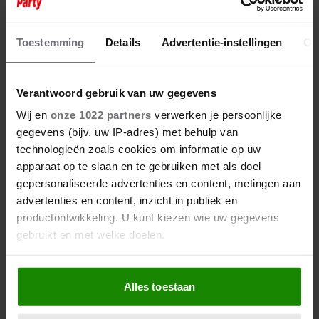
VANAVOND KEERT ‘OOK DAT
NOG!’ TERUG OP TV
Toestemming
Details
Advertentie-instellingen
Ov
Verantwoord gebruik van uw gegevens
Wij en
onze 1022 partners
verwerken je persoonlijke
gegevens (bijv. uw IP-adres) met behulp van
technologieën zoals cookies om informatie op uw
apparaat op te slaan en te gebruiken met als doel
gepersonaliseerde advertenties en content, metingen aan
advertenties en content, inzicht in publiek en
productontwikkeling. U kunt kiezen wie uw gegevens
gebruikt en met welke doelen.
Als u het toestaat, willen we ook graag:
Alles toestaan
Informatie verzamelen over uw geografische
30 augustus 2025
locatie, die tot een paar meter nauwkeurig kan zijn