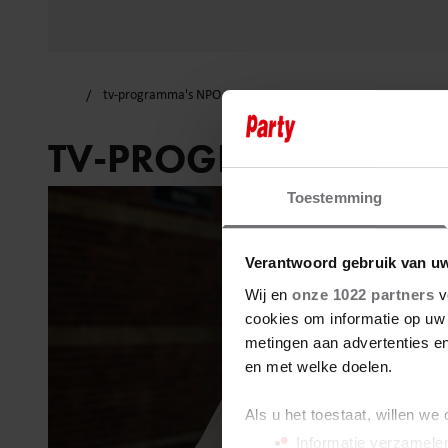
tv-programma's NPO
TV-PROGRAMMA’S N
Toestemming
Verantwoord gebruik van u
Wij en
onze 1022 partners
v
cookies om informatie op uw 
metingen aan advertenties en
en met welke doelen.
Als u het toestaat, willen we
Informatie verzamelen