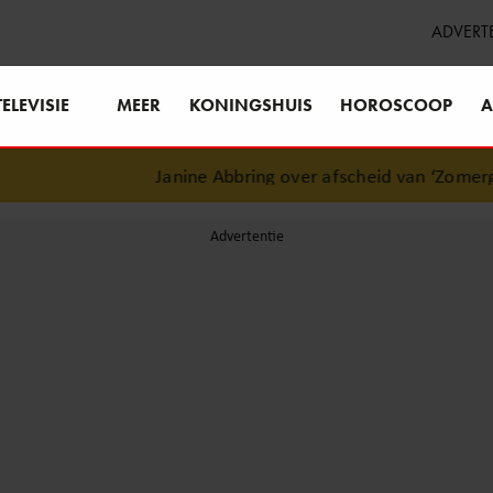
ADVERT
TELEVISIE
MEER
KONINGSHUIS
HOROSCOOP
A
Janine Abbring over afscheid van ‘Zomergaste