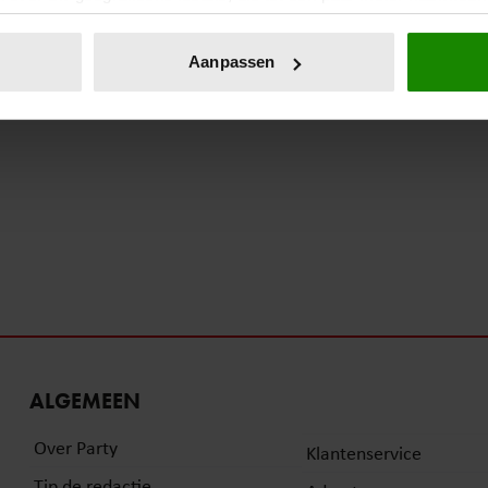
eren door het actief te scannen op specifieke eigenschappen (fing
onlijke gegevens worden verwerkt en stel uw voorkeuren in he
Aanpassen
jzigen of intrekken in de Cookieverklaring.
ent en advertenties te personaliseren, om functies voor social
. Ook delen we informatie over uw gebruik van onze site met on
e. Deze partners kunnen deze gegevens combineren met andere i
erzameld op basis van uw gebruik van hun services. U gaat akk
ALGEMEEN
Over Party
Klantenservice
Tip de redactie