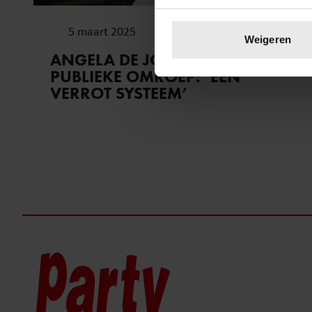
Uw apparaat identific
5 maart 2025
Lees meer over hoe uw perso
Weigeren
toestemming op elk moment wi
ANGELA DE JONG OVER DE
PUBLIEKE OMROEP: ‘EEN
We gebruiken cookies om cont
VERROT SYSTEEM’
websiteverkeer te analyseren
media, adverteren en analys
verstrekt of die ze hebben v
onze website blijft gebruiken.