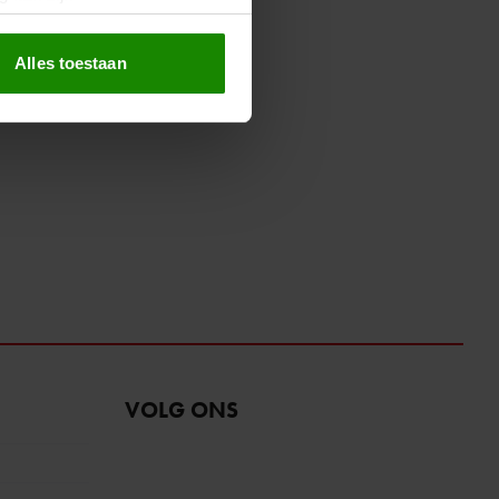
erprinting)
t
detailgedeelte
in. U kunt uw
Alles toestaan
 media te bieden en om ons
ze partners voor social
nformatie die u aan ze heeft
oord met onze cookies als u
VOLG ONS