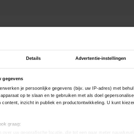
PO
Details
Advertentie-instellingen
w gegevens
erwerken je persoonlijke gegevens (bijv. uw IP-adres) met behul
apparaat op te slaan en te gebruiken met als doel gepersonalise
 content, inzicht in publiek en productontwikkeling. U kunt kiez
 ook graag:
 over uw geografische locatie, die tot een paar meter nauwkeuri