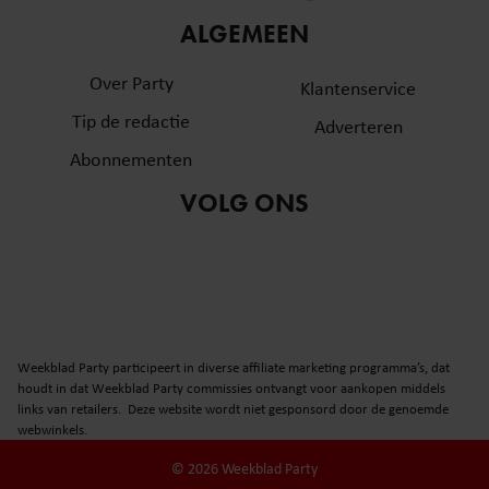
informatie over uw gebruik van onze site met onze
ALGEMEEN
partners voor social media, adverteren en analyse. Deze
partners kunnen deze gegevens combineren met andere
Over Party
Klantenservice
informatie die u aan ze heeft verstrekt of die ze hebben
Tip de redactie
verzameld op basis van uw gebruik van hun services. U
Adverteren
gaat akkoord met onze cookies als u onze website blijft
Abonnementen
gebruiken.
VOLG ONS
Weekblad Party participeert in diverse affiliate marketing programma’s, dat
houdt in dat Weekblad Party commissies ontvangt voor aankopen middels
links van retailers. Deze website wordt niet gesponsord door de genoemde
webwinkels.
© 2026 Weekblad Party