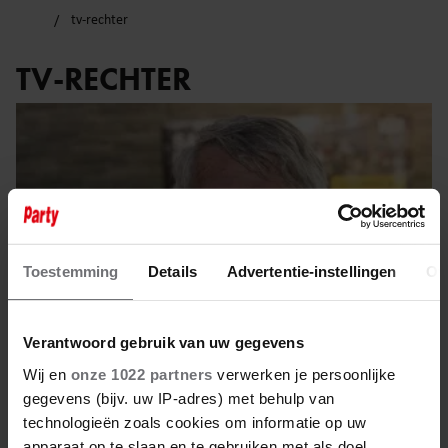
tv-rechter
TV-RECHTER
Toestemming
Details
Advertentie-instellingen
Ov
Verantwoord gebruik van uw gegevens
Wij en
onze 1022 partners
verwerken je persoonlijke
gegevens (bijv. uw IP-adres) met behulp van
17 mei 2025
technologieën zoals cookies om informatie op uw
apparaat op te slaan en te gebruiken met als doel