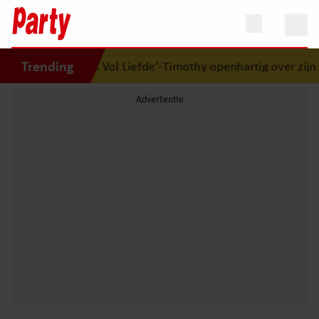
Trending
rs eerste
•
‘B&B Vol Liefde’-Timothy openhartig over zijn 