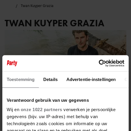
Twan Kuyper Grazia
TWAN KUYPER GRAZIA
Toestemming
Details
Advertentie-instellingen
Ov
Verantwoord gebruik van uw gegevens
Wij en
onze 1022 partners
verwerken je persoonlijke
gegevens (bijv. uw IP-adres) met behulp van
7 september 2025
technologieën zoals cookies om informatie op uw
apparaat op te slaan en te gebruiken met als doel