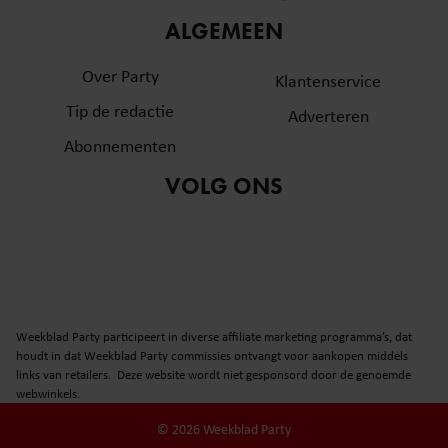
informatie over uw gebruik van onze site met onze
ALGEMEEN
partners voor social media, adverteren en analyse. Deze
partners kunnen deze gegevens combineren met andere
Over Party
Klantenservice
informatie die u aan ze heeft verstrekt of die ze hebben
Tip de redactie
verzameld op basis van uw gebruik van hun services. U
Adverteren
gaat akkoord met onze cookies als u onze website blijft
Abonnementen
gebruiken.
VOLG ONS
Weekblad Party participeert in diverse affiliate marketing programma’s, dat
houdt in dat Weekblad Party commissies ontvangt voor aankopen middels
links van retailers. Deze website wordt niet gesponsord door de genoemde
webwinkels.
© 2026 Weekblad Party