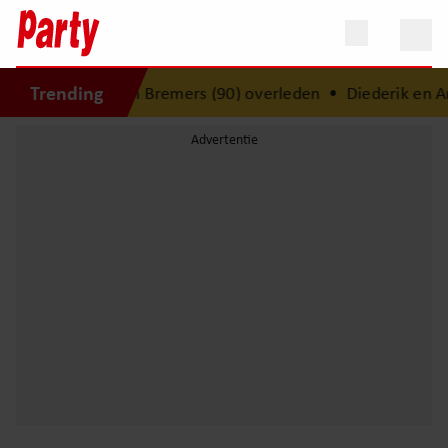
Trending
: beeldhouwer Jean Bremers (90) overleden
•
Diederik en An