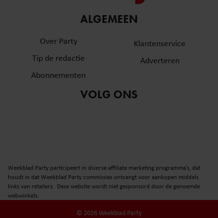
informatie over uw gebruik van onze site met onze
ALGEMEEN
partners voor social media, adverteren en analyse. Deze
partners kunnen deze gegevens combineren met andere
Over Party
Klantenservice
informatie die u aan ze heeft verstrekt of die ze hebben
verzameld op basis van uw gebruik van hun services. U
Tip de redactie
Adverteren
gaat akkoord met onze cookies als u onze website blijft
Abonnementen
gebruiken.
VOLG ONS
Weekblad Party participeert in diverse affiliate marketing programma’s, dat
houdt in dat Weekblad Party commissies ontvangt voor aankopen middels
links van retailers. Deze website wordt niet gesponsord door de genoemde
webwinkels.
© 2026 Weekblad Party