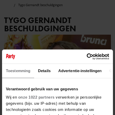
Tygo Gernandt beschuldgingen
TYGO GERNANDT
BESCHULDGINGEN
Toestemming
Details
Advertentie-instellingen
Ov
Verantwoord gebruik van uw gegevens
Wij en
onze 1022 partners
verwerken je persoonlijke
gegevens (bijv. uw IP-adres) met behulp van
technologieën zoals cookies om informatie op uw