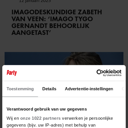
12 januari 2025
IMAGODESKUNDIGE ZABETH
VAN VEEN: ‘IMAGO TYGO
GERNANDT BEHOORLIJK
AANGETAST’
Toestemming
Details
Advertentie-instellingen
Ov
Verantwoord gebruik van uw gegevens
Wij en
onze 1022 partners
verwerken je persoonlijke
gegevens (bijv. uw IP-adres) met behulp van