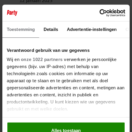
12 januari 2025
IMAGODESKUNDIGE ZABETH
VAN VEEN: ‘IMAGO TYGO
GERNANDT BEHOORLIJK
Toestemming
Details
Advertentie-instellingen
Ov
AANGETAST’
Verantwoord gebruik van uw gegevens
Wij en
onze 1022 partners
verwerken je persoonlijke
gegevens (bijv. uw IP-adres) met behulp van
technologieën zoals cookies om informatie op uw
apparaat op te slaan en te gebruiken met als doel
gepersonaliseerde advertenties en content, metingen aan
advertenties en content, inzicht in publiek en
productontwikkeling. U kunt kiezen wie uw gegevens
gebruikt en met welke doelen.
Als u het toestaat, willen we ook graag:
Alles toestaan
Informatie verzamelen over uw geografische