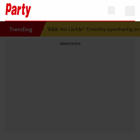
Trending
elkaars eerste
•
‘B&B Vol Liefde’-Timothy openhartig over