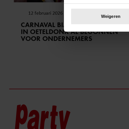
Uw apparaat identific
12 februari 2026
Lees meer over hoe uw perso
Weigeren
toestemming op elk moment wi
CARNAVAL BIJ ROET KORTE PUT
IN OETELDONK AL BEGONNEN
We gebruiken cookies om cont
VOOR ONDERNEMERS
websiteverkeer te analyseren
media, adverteren en analys
verstrekt of die ze hebben v
onze website blijft gebruiken.