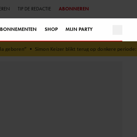
EREN
TIP DE REDACTIE
ABONNEREN
BONNEMENTEN
SHOP
MIJN PARTY
geboren”
•
Simon Keizer blikt terug op donkere periode: ‘