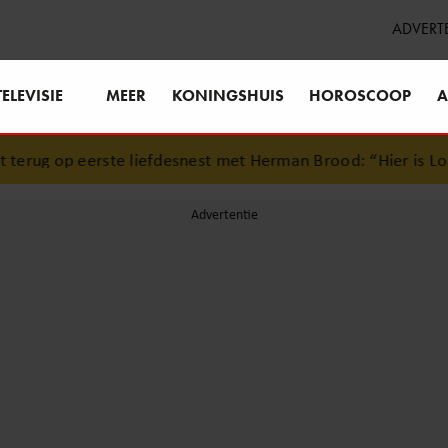
ADVERT
TELEVISIE
MEER
KONINGSHUIS
HOROSCOOP
A
erug op eerste liefdesnest met Herman Brood: “Hier is Lola 