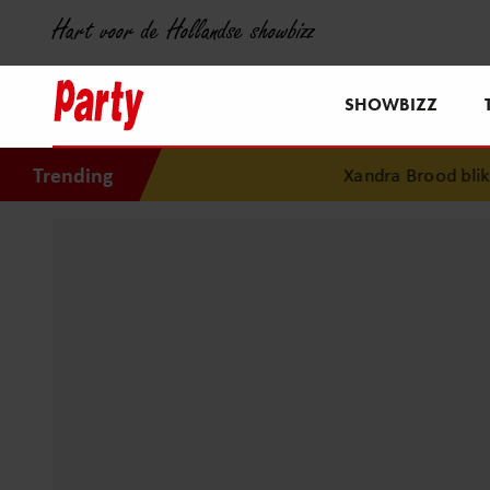
Hart voor de Hollandse showbizz
SHOWBIZZ
Trending
Xandra Brood blikt t