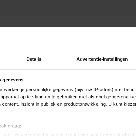
ADVIES B.V.
Details
Advertentie-instellingen
w gegevens
erwerken je persoonlijke gegevens (bijv. uw IP-adres) met behul
apparaat op te slaan en te gebruiken met als doel gepersonalise
 content, inzicht in publiek en productontwikkeling. U kunt kiez
 ook graag:
 over uw geografische locatie, die tot een paar meter nauwkeuri