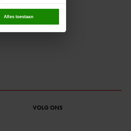
erprinting)
t
detailgedeelte
in. U kunt uw
Alles toestaan
 media te bieden en om ons
ze partners voor social
nformatie die u aan ze heeft
oord met onze cookies als u
VOLG ONS