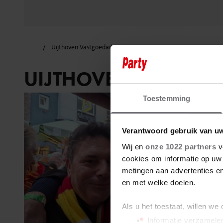
Uijthoven Vastgoedadvies B.V.
UIJTHOVEN VASTGOED
Toestemming
Verantwoord gebruik van u
Wij en
onze 1022 partners
v
cookies om informatie op uw 
metingen aan advertenties en
en met welke doelen.
Als u het toestaat, willen we
Informatie verzamelen