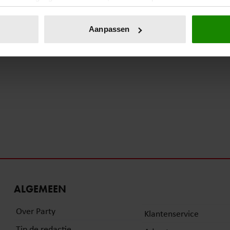
eren door het actief te scannen op specifieke eigenschappen (fing
onlijke gegevens worden verwerkt en stel uw voorkeuren in he
Aanpassen
jzigen of intrekken in de Cookieverklaring.
ent en advertenties te personaliseren, om functies voor social
. Ook delen we informatie over uw gebruik van onze site met on
e. Deze partners kunnen deze gegevens combineren met andere i
erzameld op basis van uw gebruik van hun services. U gaat akk
ALGEMEEN
Over Party
Klantenservice
Tip de redactie