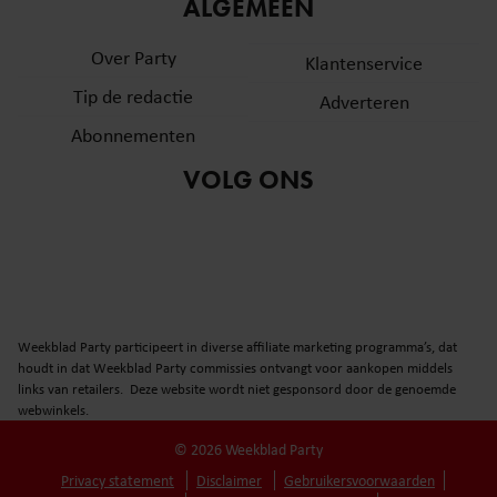
informatie over uw gebruik van onze site met onze
ALGEMEEN
partners voor social media, adverteren en analyse. Deze
Over Party
partners kunnen deze gegevens combineren met andere
Klantenservice
informatie die u aan ze heeft verstrekt of die ze hebben
Tip de redactie
Adverteren
verzameld op basis van uw gebruik van hun services. U
Abonnementen
gaat akkoord met onze cookies als u onze website blijft
gebruiken.
VOLG ONS
Weekblad Party participeert in diverse affiliate marketing programma’s, dat
houdt in dat Weekblad Party commissies ontvangt voor aankopen middels
links van retailers. Deze website wordt niet gesponsord door de genoemde
webwinkels.
© 2026 Weekblad Party
Privacy statement
Disclaimer
Gebruikersvoorwaarden