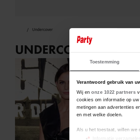
Undercover
UNDERCOVER
Toestemming
Verantwoord gebruik van u
Wij en
onze 1022 partners
v
cookies om informatie op uw 
metingen aan advertenties en
en met welke doelen.
Als u het toestaat, willen we
Informatie verzamelen