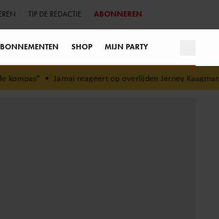
EREN
TIP DE REDACTIE
ABONNEREN
BONNEMENTEN
SHOP
MIJN PARTY
kompas”
•
Jamai reageert op overlijden Jerney Kaagman (79):