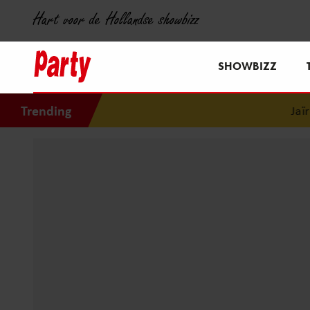
Hart voor de Hollandse showbizz
SHOWBIZZ
Trending
Jaïr Fer