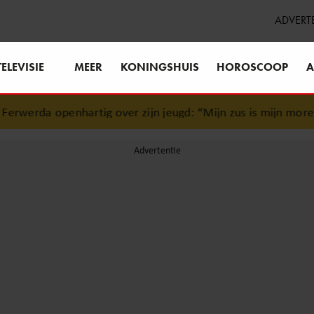
ADVERT
TELEVISIE
MEER
KONINGSHUIS
HOROSCOOP
A
werda openhartig over zijn jeugd: “Mijn zus is mijn morele 