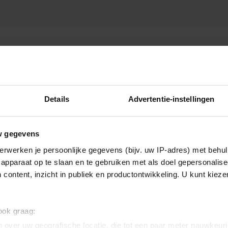
Details
Advertentie-instellingen
w gegevens
erwerken je persoonlijke gegevens (bijv. uw IP-adres) met behul
apparaat op te slaan en te gebruiken met als doel gepersonalise
 content, inzicht in publiek en productontwikkeling. U kunt kiez
 ook graag:
 over uw geografische locatie, die tot een paar meter nauwkeuri