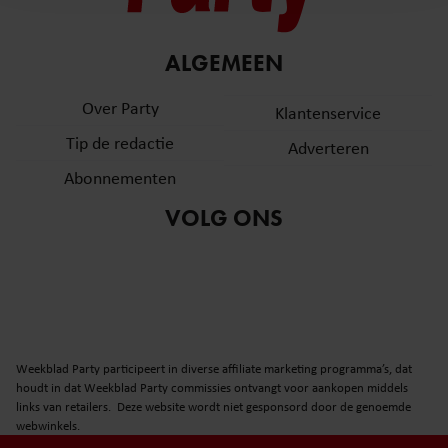
en om ons websiteverkeer te analyseren. Ook delen we
informatie over uw gebruik van onze site met onze
partners voor social media, adverteren en analyse. Deze
ALGEMEEN
partners kunnen deze gegevens combineren met andere
informatie die u aan ze heeft verstrekt of die ze hebben
Over Party
Klantenservice
verzameld op basis van uw gebruik van hun services. U
Tip de redactie
Adverteren
gaat akkoord met onze cookies als u onze website blijft
gebruiken.
Abonnementen
VOLG ONS
Weekblad Party participeert in diverse affiliate marketing programma’s, dat
houdt in dat Weekblad Party commissies ontvangt voor aankopen middels
links van retailers. Deze website wordt niet gesponsord door de genoemde
webwinkels.