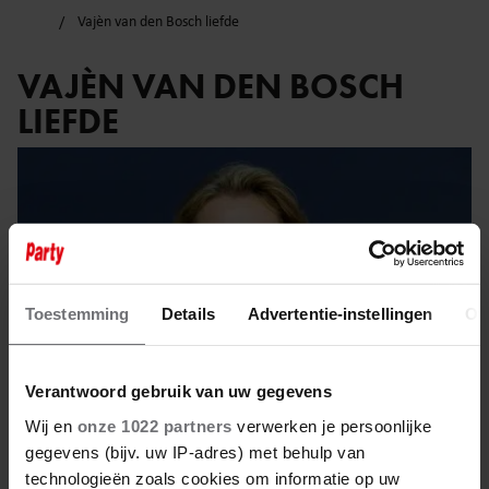
Vajèn van den Bosch liefde
VAJÈN VAN DEN BOSCH
LIEFDE
Toestemming
Details
Advertentie-instellingen
Ov
Verantwoord gebruik van uw gegevens
Wij en
onze 1022 partners
verwerken je persoonlijke
gegevens (bijv. uw IP-adres) met behulp van
technologieën zoals cookies om informatie op uw