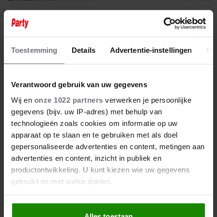
29 juli 2025
MART HOOGKAMER FLANEERT IN
JURK NA VERLOREN KOFFER
Toestemming
Details
Advertentie-instellingen
Ov
Verantwoord gebruik van uw gegevens
Wij en
onze 1022 partners
verwerken je persoonlijke
gegevens (bijv. uw IP-adres) met behulp van
technologieën zoals cookies om informatie op uw
apparaat op te slaan en te gebruiken met als doel
gepersonaliseerde advertenties en content, metingen aan
advertenties en content, inzicht in publiek en
productontwikkeling. U kunt kiezen wie uw gegevens
gebruikt en met welke doelen.
Als u het toestaat, willen we ook graag:
Alles toestaan