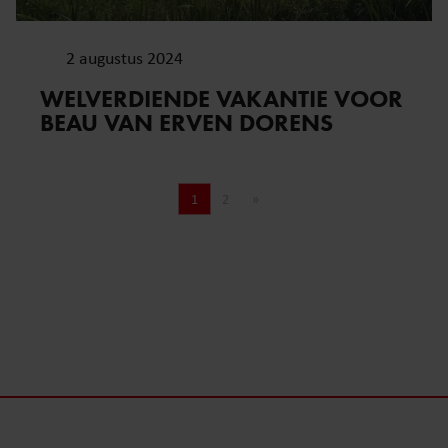
2 augustus 2024
WELVERDIENDE VAKANTIE VOOR
BEAU VAN ERVEN DORENS
1
2
»
Pagina
Pagina
Volgende pagina