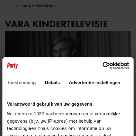
VARA kindertelevisie
VARA KINDERTELEVISIE
Toestemming
Details
Advertentie-instellingen
Ov
Verantwoord gebruik van uw gegevens
Wij en
onze 1022 partners
verwerken je persoonlijke
gegevens (bijv. uw IP-adres) met behulp van
8 juni 2025
technologieën zoals cookies om informatie op uw
apparaat op te slaan en te gebruiken met als doel