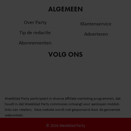
informatie over uw gebruik van onze site met onze
ALGEMEEN
partners voor social media, adverteren en analyse. Deze
partners kunnen deze gegevens combineren met andere
Over Party
Klantenservice
informatie die u aan ze heeft verstrekt of die ze hebben
Tip de redactie
verzameld op basis van uw gebruik van hun services. U
Adverteren
gaat akkoord met onze cookies als u onze website blijft
Abonnementen
gebruiken.
VOLG ONS
Weekblad Party participeert in diverse affiliate marketing programma’s, dat
houdt in dat Weekblad Party commissies ontvangt voor aankopen middels
links van retailers. Deze website wordt niet gesponsord door de genoemde
webwinkels.
© 2026 Weekblad Party