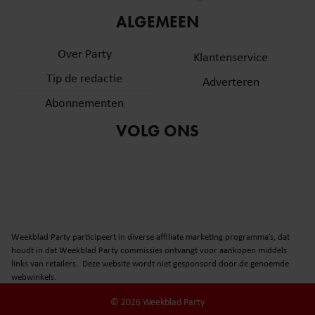
informatie over uw gebruik van onze site met onze
ALGEMEEN
partners voor social media, adverteren en analyse. Deze
partners kunnen deze gegevens combineren met andere
Over Party
Klantenservice
informatie die u aan ze heeft verstrekt of die ze hebben
Tip de redactie
verzameld op basis van uw gebruik van hun services. U
Adverteren
gaat akkoord met onze cookies als u onze website blijft
Abonnementen
gebruiken.
VOLG ONS
Weekblad Party participeert in diverse affiliate marketing programma’s, dat
houdt in dat Weekblad Party commissies ontvangt voor aankopen middels
links van retailers. Deze website wordt niet gesponsord door de genoemde
webwinkels.
© 2026 Weekblad Party