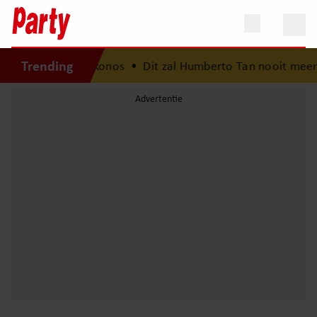
Trending
omvakantie op Mykonos
•
Dit zal Humberto Tan nooit meer v