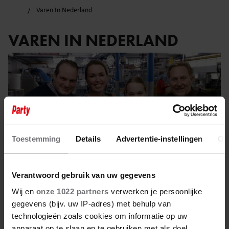
Varen In Nederland
VAREN IN NEDERLAND
Toestemming
Details
Advertentie-instellingen
Ov
Verantwoord gebruik van uw gegevens
Wij en
onze 1022 partners
verwerken je persoonlijke
gegevens (bijv. uw IP-adres) met behulp van
27 januari 2025
technologieën zoals cookies om informatie op uw
apparaat op te slaan en te gebruiken met als doel