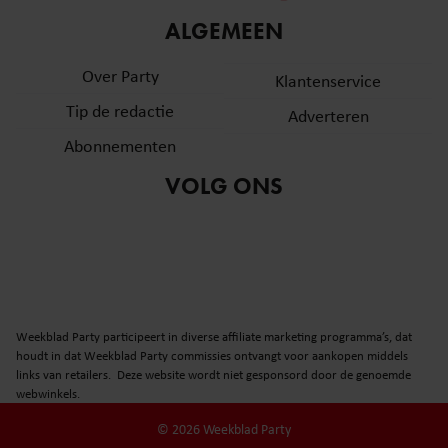
informatie over uw gebruik van onze site met onze
ALGEMEEN
partners voor social media, adverteren en analyse. Deze
partners kunnen deze gegevens combineren met andere
Over Party
Klantenservice
informatie die u aan ze heeft verstrekt of die ze hebben
Tip de redactie
verzameld op basis van uw gebruik van hun services. U
Adverteren
gaat akkoord met onze cookies als u onze website blijft
Abonnementen
gebruiken.
VOLG ONS
Weekblad Party participeert in diverse affiliate marketing programma’s, dat
houdt in dat Weekblad Party commissies ontvangt voor aankopen middels
links van retailers. Deze website wordt niet gesponsord door de genoemde
webwinkels.
© 2026 Weekblad Party