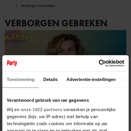
Verborgen Gebreken
VERBORGEN GEBREKEN
Toestemming
Details
Advertentie-instellingen
Ov
Verantwoord gebruik van uw gegevens
Wij en
onze 1022 partners
verwerken je persoonlijke
gegevens (bijv. uw IP-adres) met behulp van
8 november 2025
technologieën zoals cookies om informatie op uw
apparaat op te slaan en te gebruiken met als doel