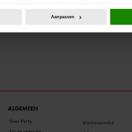
eren door het actief te scannen op specifieke eigenschappen (fing
onlijke gegevens worden verwerkt en stel uw voorkeuren in he
Aanpassen
jzigen of intrekken in de Cookieverklaring.
ent en advertenties te personaliseren, om functies voor social
. Ook delen we informatie over uw gebruik van onze site met on
e. Deze partners kunnen deze gegevens combineren met andere i
erzameld op basis van uw gebruik van hun services. U gaat akk
ALGEMEEN
Over Party
Klantenservice
Tip de redactie