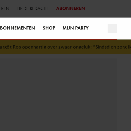
EREN
TIP DE REDACTIE
ABONNEREN
BONNEMENTEN
SHOP
MIJN PARTY
 Ros openhartig over zwaar ongeluk: “Sindsdien zorg ik ext