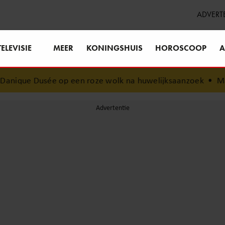
ADVERT
TELEVISIE
MEER
KONINGSHUIS
HOROSCOOP
A
que Dusée op een roze wolk na huwelijksaanzoek
•
Margôt