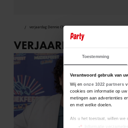
verjaardag Dennie Christian
VERJAARDAG DENNIE
Toestemming
Verantwoord gebruik van u
Wij en
onze 1022 partners
v
cookies om informatie op uw 
metingen aan advertenties en
en met welke doelen.
Als u het toestaat, willen we
Informatie verzamelen