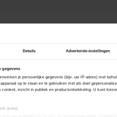
 CHRISTIAN
Details
Advertentie-instellingen
w gegevens
erwerken je persoonlijke gegevens (bijv. uw IP-adres) met behul
apparaat op te slaan en te gebruiken met als doel gepersonalise
 content, inzicht in publiek en productontwikkeling. U kunt kiez
 ook graag:
 over uw geografische locatie, die tot een paar meter nauwkeuri