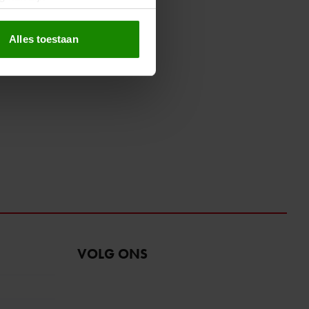
erprinting)
t
detailgedeelte
in. U kunt uw
Alles toestaan
 media te bieden en om ons
ze partners voor social
nformatie die u aan ze heeft
oord met onze cookies als u
VOLG ONS