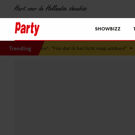
Hart voor de Hollandse showbizz
SHOWBIZZ
Trending
n ‘Zomergasten’: “Fijn dat ik het licht mag uitdoen”
•
Dani