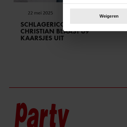
Uw apparaat identific
22 mei 2025
Lees meer over hoe uw perso
Weigeren
toestemming op elk moment wi
SCHLAGERICOON DENNIE
CHRISTIAN BLAAST 69
We gebruiken cookies om cont
KAARSJES UIT
websiteverkeer te analyseren
media, adverteren en analys
verstrekt of die ze hebben v
onze website blijft gebruiken.