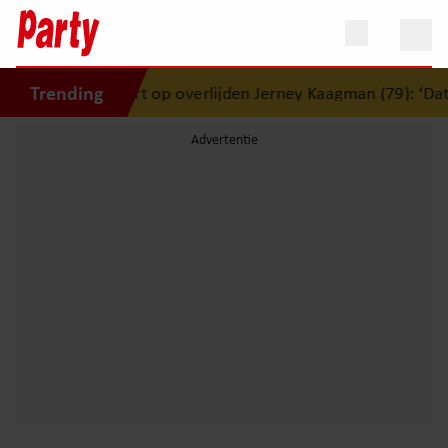
Trending
amai reageert op overlijden Jerney Kaagman (79): ‘Dat vertr