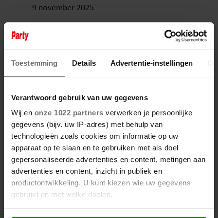
9 november 2025
HIEPERDEPIEP HOERA! BRIDGET
MAASLAND BLAAST 51 KAARSJES
UIT
Toestemming
Details
Advertentie-instellingen
Ov
Verantwoord gebruik van uw gegevens
Wij en
onze 1022 partners
verwerken je persoonlijke
gegevens (bijv. uw IP-adres) met behulp van
technologieën zoals cookies om informatie op uw
apparaat op te slaan en te gebruiken met als doel
gepersonaliseerde advertenties en content, metingen aan
advertenties en content, inzicht in publiek en
productontwikkeling. U kunt kiezen wie uw gegevens
gebruikt en met welke doelen.
Als u het toestaat, willen we ook graag: