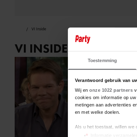
VI Inside
VI INSIDE
Toestemming
Verantwoord gebruik van u
Wij en
onze 1022 partners
v
cookies om informatie op uw 
metingen aan advertenties en
en met welke doelen.
Als u het toestaat, willen we
Informatie verzamelen