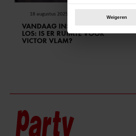
Uw apparaat identific
18 augustus 2025
Lees meer over hoe uw perso
Weigeren
toestemming op elk moment wi
VANDAAG INSIDE BARST WEER
LOS: IS ER RUIMTE VOOR
We gebruiken cookies om cont
VICTOR VLAM?
websiteverkeer te analyseren
media, adverteren en analys
verstrekt of die ze hebben v
onze website blijft gebruiken.