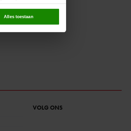
erprinting)
t
detailgedeelte
in. U kunt uw
Alles toestaan
 media te bieden en om ons
ze partners voor social
nformatie die u aan ze heeft
oord met onze cookies als u
VOLG ONS