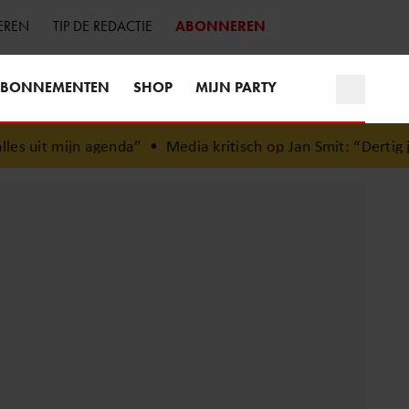
EREN
TIP DE REDACTIE
ABONNEREN
BONNEMENTEN
SHOP
MIJN PARTY
s uit mijn agenda”
•
Media kritisch op Jan Smit: “Dertig jaa