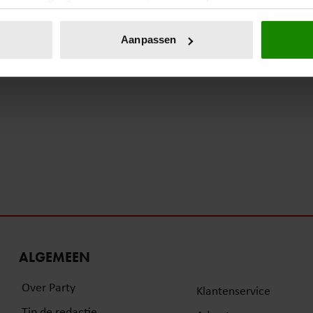
eren door het actief te scannen op specifieke eigenschappen (fing
onlijke gegevens worden verwerkt en stel uw voorkeuren in he
Aanpassen
jzigen of intrekken in de Cookieverklaring.
ent en advertenties te personaliseren, om functies voor social
. Ook delen we informatie over uw gebruik van onze site met on
e. Deze partners kunnen deze gegevens combineren met andere i
erzameld op basis van uw gebruik van hun services. U gaat akk
ALGEMEEN
Over Party
Klantenservice
Tip de redactie