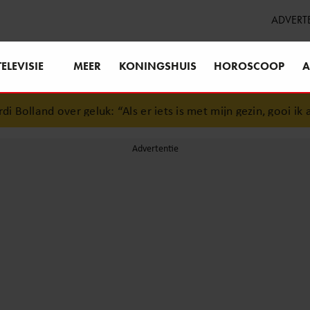
ADVERT
TELEVISIE
MEER
KONINGSHUIS
HOROSCOOP
A
Bolland over geluk: “Als er iets is met mijn gezin, gooi ik alle