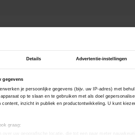
Details
Advertentie-instellingen
w gegevens
erwerken je persoonlijke gegevens (bijv. uw IP-adres) met behul
apparaat op te slaan en te gebruiken met als doel gepersonalise
 content, inzicht in publiek en productontwikkeling. U kunt kiez
 ook graag:
 over uw geografische locatie, die tot een paar meter nauwkeuri