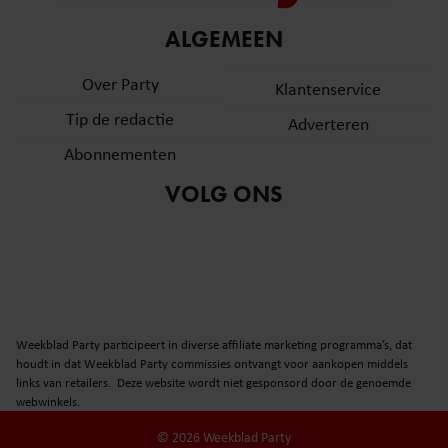
informatie over uw gebruik van onze site met onze
ALGEMEEN
partners voor social media, adverteren en analyse. Deze
partners kunnen deze gegevens combineren met andere
Over Party
Klantenservice
informatie die u aan ze heeft verstrekt of die ze hebben
verzameld op basis van uw gebruik van hun services. U
Tip de redactie
Adverteren
gaat akkoord met onze cookies als u onze website blijft
Abonnementen
gebruiken.
VOLG ONS
Weekblad Party participeert in diverse affiliate marketing programma’s, dat
houdt in dat Weekblad Party commissies ontvangt voor aankopen middels
links van retailers. Deze website wordt niet gesponsord door de genoemde
webwinkels.
© 2026 Weekblad Party