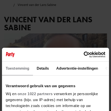
Vincent van der Lans Sabine
VINCENT VAN DER LANS
SABINE
Toestemming
Details
Advertentie-instellingen
Ov
Verantwoord gebruik van uw gegevens
Wij en
onze 1022 partners
verwerken je persoonlijke
gegevens (bijv. uw IP-adres) met behulp van
technologieën zoals cookies om informatie op uw