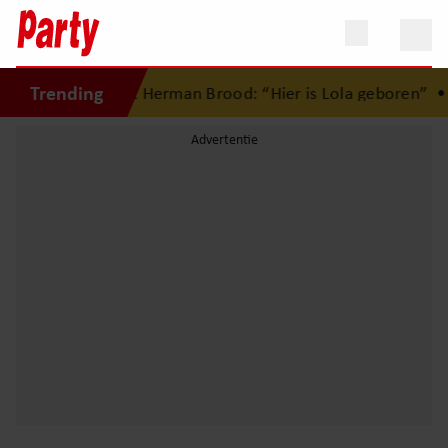
Trending
e liefdesnest met Herman Brood: “Hier is Lola geboren”
•