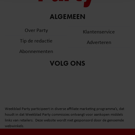
en om ons websiteverkeer te analyseren. Ook delen we
informatie over uw gebruik van onze site met onze
partners voor social media, adverteren en analyse. Deze
ALGEMEEN
partners kunnen deze gegevens combineren met andere
Over Party
informatie die u aan ze heeft verstrekt of die ze hebben
Klantenservice
verzameld op basis van uw gebruik van hun services. U
Tip de redactie
Adverteren
gaat akkoord met onze cookies als u onze website blijft
Abonnementen
gebruiken.
VOLG ONS
Weekblad Party participeert in diverse affiliate marketing programma’s, dat
houdt in dat Weekblad Party commissies ontvangt voor aankopen middels
links van retailers. Deze website wordt niet gesponsord door de genoemde
webwinkels.