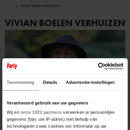
Vivian Boelen verhuizen
VIVIAN BOELEN VERHUIZEN
Toestemming
Details
Advertentie-instellingen
Ov
Verantwoord gebruik van uw gegevens
Wij en
onze 1022 partners
verwerken je persoonlijke
gegevens (bijv. uw IP-adres) met behulp van
21 februari 2025
technologieën zoals cookies om informatie op uw