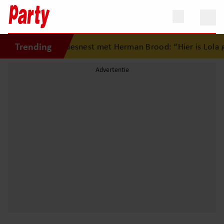
Trending
ug op eerste liefdesnest met Herman Brood: “Hier is Lola g