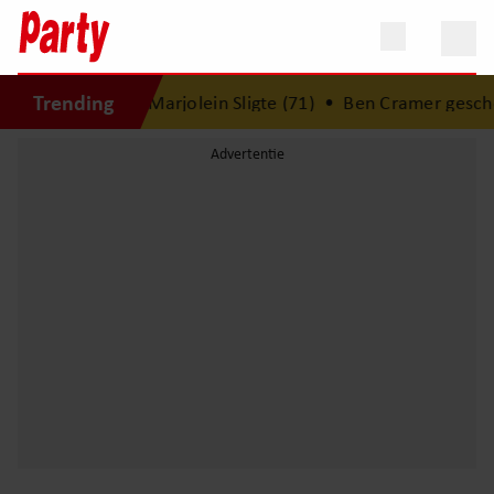
Trending
eling overleden Marjolein Sligte (71)
•
Ben Cramer geschok