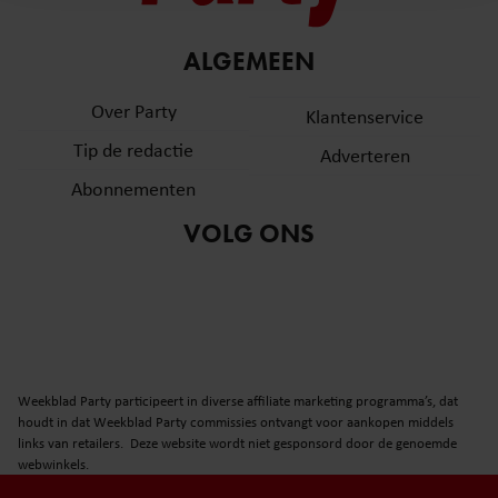
en om ons websiteverkeer te analyseren. Ook delen we
informatie over uw gebruik van onze site met onze
partners voor social media, adverteren en analyse. Deze
ALGEMEEN
partners kunnen deze gegevens combineren met andere
Over Party
informatie die u aan ze heeft verstrekt of die ze hebben
Klantenservice
verzameld op basis van uw gebruik van hun services. U
Tip de redactie
Adverteren
gaat akkoord met onze cookies als u onze website blijft
Abonnementen
gebruiken.
VOLG ONS
Weekblad Party participeert in diverse affiliate marketing programma’s, dat
houdt in dat Weekblad Party commissies ontvangt voor aankopen middels
links van retailers. Deze website wordt niet gesponsord door de genoemde
webwinkels.