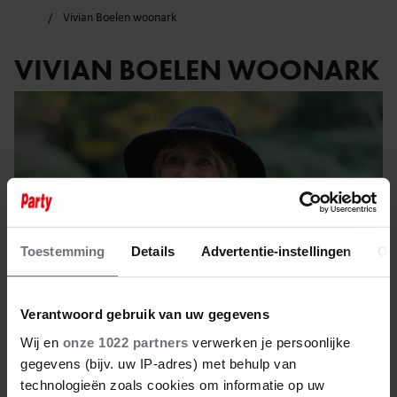
Vivian Boelen woonark
VIVIAN BOELEN WOONARK
Toestemming
Details
Advertentie-instellingen
Ov
Verantwoord gebruik van uw gegevens
Wij en
onze 1022 partners
verwerken je persoonlijke
gegevens (bijv. uw IP-adres) met behulp van
21 februari 2025
technologieën zoals cookies om informatie op uw