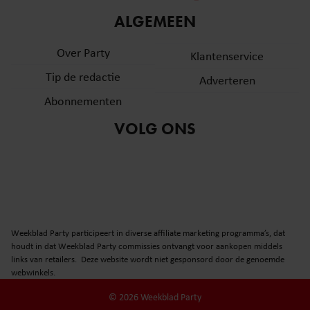
informatie over uw gebruik van onze site met onze
ALGEMEEN
partners voor social media, adverteren en analyse. Deze
partners kunnen deze gegevens combineren met andere
Over Party
Klantenservice
informatie die u aan ze heeft verstrekt of die ze hebben
Tip de redactie
verzameld op basis van uw gebruik van hun services. U
Adverteren
gaat akkoord met onze cookies als u onze website blijft
Abonnementen
gebruiken.
VOLG ONS
Weekblad Party participeert in diverse affiliate marketing programma’s, dat
houdt in dat Weekblad Party commissies ontvangt voor aankopen middels
links van retailers. Deze website wordt niet gesponsord door de genoemde
webwinkels.
© 2026 Weekblad Party