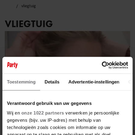
vliegtuig
VLIEGTUIG
Toestemming
Details
Advertentie-instellingen
Ov
Verantwoord gebruik van uw gegevens
Wij en
onze 1022 partners
verwerken je persoonlijke
gegevens (bijv. uw IP-adres) met behulp van
10 april 2025
technologieën zoals cookies om informatie op uw
apparaat op te slaan en te gebruiken met als doel