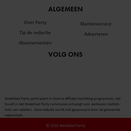
informatie over uw gebruik van onze site met onze
ALGEMEEN
partners voor social media, adverteren en analyse. Deze
partners kunnen deze gegevens combineren met andere
Over Party
Klantenservice
informatie die u aan ze heeft verstrekt of die ze hebben
Tip de redactie
verzameld op basis van uw gebruik van hun services. U
Adverteren
gaat akkoord met onze cookies als u onze website blijft
Abonnementen
gebruiken.
VOLG ONS
Weekblad Party participeert in diverse affiliate marketing programma’s, dat
houdt in dat Weekblad Party commissies ontvangt voor aankopen middels
links van retailers. Deze website wordt niet gesponsord door de genoemde
webwinkels.
© 2026 Weekblad Party