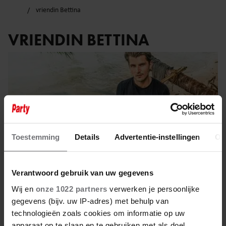
vriendin Bettina
VRIENDIN BETTINA
Toestemming
Details
Advertentie-instellingen
Ov
Verantwoord gebruik van uw gegevens
Wij en
onze 1022 partners
verwerken je persoonlijke
gegevens (bijv. uw IP-adres) met behulp van
7 september 2025
technologieën zoals cookies om informatie op uw
apparaat op te slaan en te gebruiken met als doel