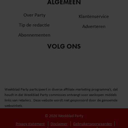
informatie over uw gebruik van onze site met onze
ALGEMEEN
partners voor social media, adverteren en analyse. Deze
Over Party
partners kunnen deze gegevens combineren met andere
Klantenservice
informatie die u aan ze heeft verstrekt of die ze hebben
Tip de redactie
Adverteren
verzameld op basis van uw gebruik van hun services. U
Abonnementen
gaat akkoord met onze cookies als u onze website blijft
gebruiken.
VOLG ONS
Weekblad Party participeert in diverse affiliate marketing programma’s, dat
houdt in dat Weekblad Party commissies ontvangt voor aankopen middels
links van retailers. Deze website wordt niet gesponsord door de genoemde
webwinkels.
© 2026 Weekblad Party
Privacy statement
Disclaimer
Gebruikersvoorwaarden