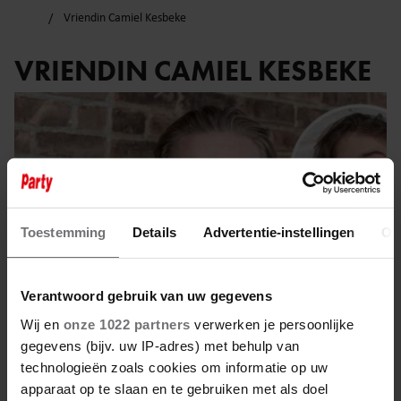
Vriendin Camiel Kesbeke
VRIENDIN CAMIEL KESBEKE
Toestemming
Details
Advertentie-instellingen
Ov
Verantwoord gebruik van uw gegevens
Wij en
onze 1022 partners
verwerken je persoonlijke
gegevens (bijv. uw IP-adres) met behulp van
technologieën zoals cookies om informatie op uw
23 februari 2026
apparaat op te slaan en te gebruiken met als doel