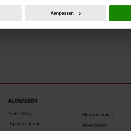
eren door het actief te scannen op specifieke eigenschappen (fing
onlijke gegevens worden verwerkt en stel uw voorkeuren in he
Aanpassen
jzigen of intrekken in de Cookieverklaring.
ent en advertenties te personaliseren, om functies voor social
. Ook delen we informatie over uw gebruik van onze site met on
e. Deze partners kunnen deze gegevens combineren met andere i
erzameld op basis van uw gebruik van hun services. U gaat akk
ALGEMEEN
Over Party
Klantenservice
Tip de redactie
Adverteren