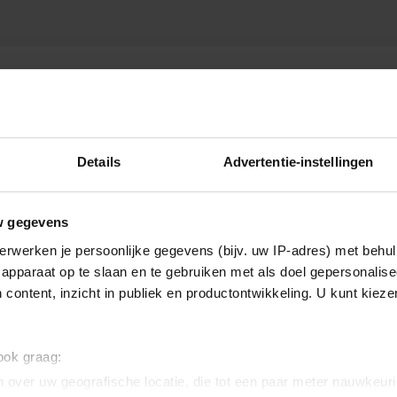
ACHTUURJOURNAAL
Details
Advertentie-instellingen
w gegevens
erwerken je persoonlijke gegevens (bijv. uw IP-adres) met behul
apparaat op te slaan en te gebruiken met als doel gepersonalise
 content, inzicht in publiek en productontwikkeling. U kunt kiez
 ook graag:
 over uw geografische locatie, die tot een paar meter nauwkeuri