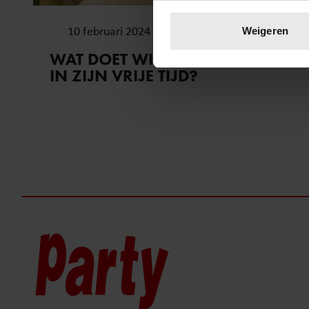
Uw apparaat identific
Lees meer over hoe uw perso
10 februari 2024
Weigeren
toestemming op elk moment wi
WAT DOET WINFRIED BAIJENS
IN ZIJN VRIJE TIJD?
We gebruiken cookies om cont
websiteverkeer te analyseren
media, adverteren en analys
verstrekt of die ze hebben v
onze website blijft gebruiken.