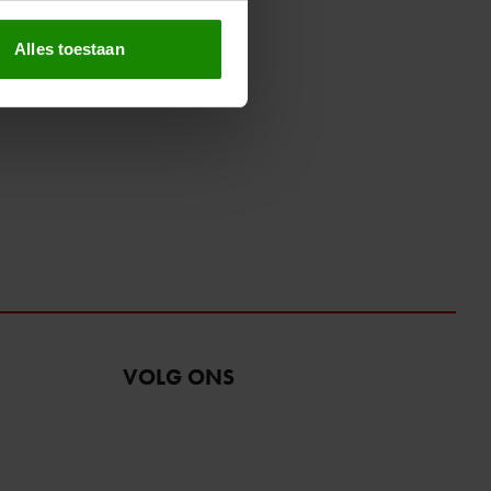
erprinting)
t
detailgedeelte
in. U kunt uw
Alles toestaan
 media te bieden en om ons
ze partners voor social
nformatie die u aan ze heeft
oord met onze cookies als u
VOLG ONS