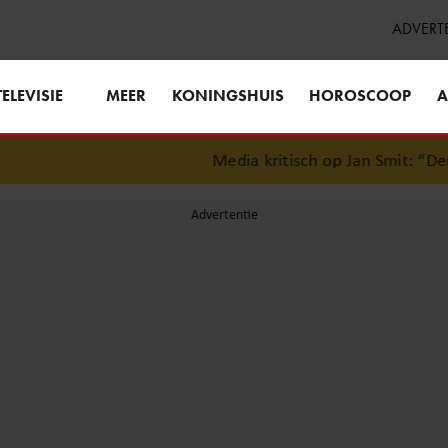
ADVERT
TELEVISIE
MEER
KONINGSHUIS
HOROSCOOP
A
Media kritisch op Jan Smit: “Dertig