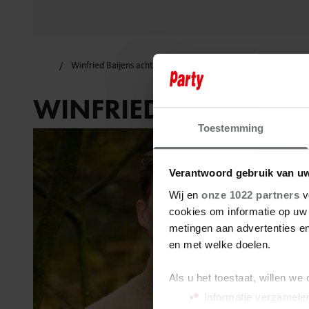
Winfried Baijens achtuurjournaal
WINFRIED BAIJENS 
Toestemming
Verantwoord gebruik van u
Wij en
onze 1022 partners
v
cookies om informatie op uw 
metingen aan advertenties en
en met welke doelen.
Als u het toestaat, willen we
Informatie verzamelen