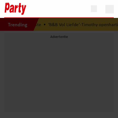
Trending
 bed elkaars eerste
•
‘B&B Vol Liefde’-Timothy openhartig 