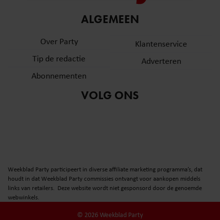
informatie over uw gebruik van onze site met onze
ALGEMEEN
partners voor social media, adverteren en analyse. Deze
partners kunnen deze gegevens combineren met andere
Over Party
Klantenservice
informatie die u aan ze heeft verstrekt of die ze hebben
verzameld op basis van uw gebruik van hun services. U
Tip de redactie
Adverteren
gaat akkoord met onze cookies als u onze website blijft
Abonnementen
gebruiken.
VOLG ONS
Weekblad Party participeert in diverse affiliate marketing programma’s, dat
houdt in dat Weekblad Party commissies ontvangt voor aankopen middels
links van retailers. Deze website wordt niet gesponsord door de genoemde
webwinkels.
© 2026 Weekblad Party