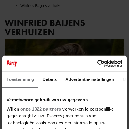
Winfried Baijens verhuizen
WINFRIED BAIJENS
VERHUIZEN
Toestemming
Details
Advertentie-instellingen
Ov
Verantwoord gebruik van uw gegevens
Wij en
onze 1022 partners
verwerken je persoonlijke
gegevens (bijv. uw IP-adres) met behulp van
technologieën zoals cookies om informatie op uw