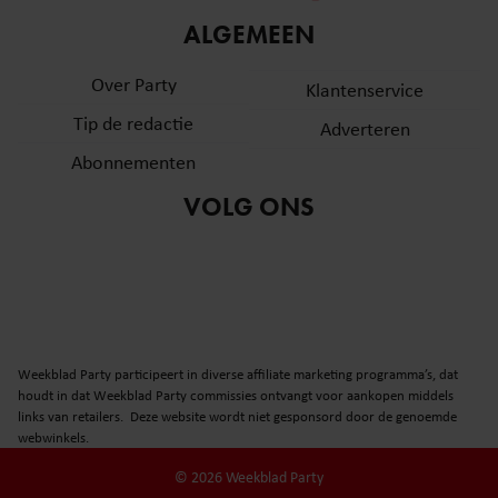
informatie over uw gebruik van onze site met onze
ALGEMEEN
partners voor social media, adverteren en analyse. Deze
partners kunnen deze gegevens combineren met andere
Over Party
Klantenservice
informatie die u aan ze heeft verstrekt of die ze hebben
Tip de redactie
verzameld op basis van uw gebruik van hun services. U
Adverteren
gaat akkoord met onze cookies als u onze website blijft
Abonnementen
gebruiken.
VOLG ONS
Weekblad Party participeert in diverse affiliate marketing programma’s, dat
houdt in dat Weekblad Party commissies ontvangt voor aankopen middels
links van retailers. Deze website wordt niet gesponsord door de genoemde
webwinkels.
© 2026 Weekblad Party