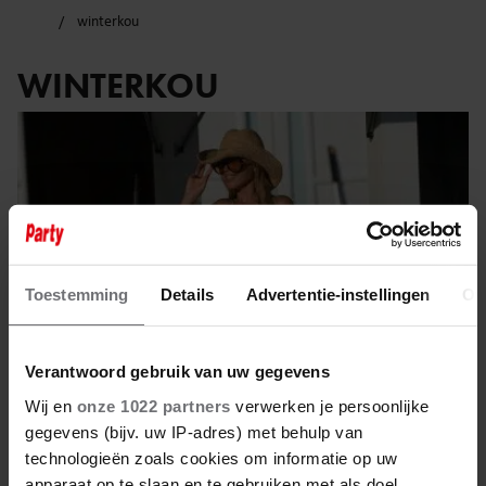
winterkou
WINTERKOU
Toestemming
Details
Advertentie-instellingen
Ov
Verantwoord gebruik van uw gegevens
Wij en
onze 1022 partners
verwerken je persoonlijke
gegevens (bijv. uw IP-adres) met behulp van
10 januari 2026
technologieën zoals cookies om informatie op uw
apparaat op te slaan en te gebruiken met als doel