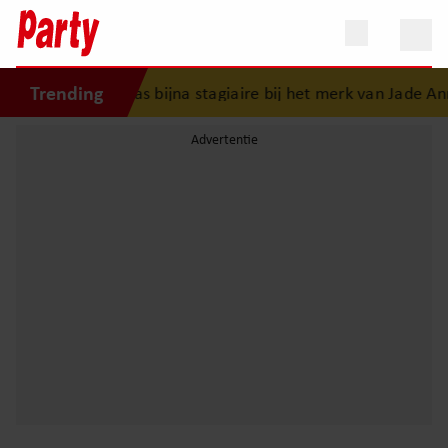
Trending
 Bondgenoten’ was bijna stagiaire bij het merk van Jade An