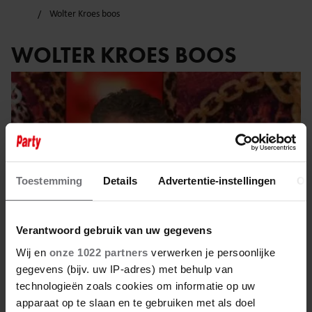
Wolter Kroes boos
WOLTER KROES BOOS
Toestemming
Details
Advertentie-instellingen
Ov
Verantwoord gebruik van uw gegevens
Wij en
onze 1022 partners
verwerken je persoonlijke
gegevens (bijv. uw IP-adres) met behulp van
technologieën zoals cookies om informatie op uw
8 december 2025
apparaat op te slaan en te gebruiken met als doel