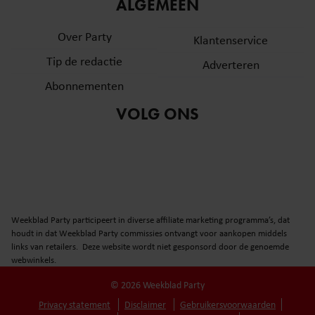
informatie over uw gebruik van onze site met onze
ALGEMEEN
partners voor social media, adverteren en analyse. Deze
Over Party
partners kunnen deze gegevens combineren met andere
Klantenservice
informatie die u aan ze heeft verstrekt of die ze hebben
Tip de redactie
Adverteren
verzameld op basis van uw gebruik van hun services. U
Abonnementen
gaat akkoord met onze cookies als u onze website blijft
gebruiken.
VOLG ONS
Weekblad Party participeert in diverse affiliate marketing programma’s, dat
houdt in dat Weekblad Party commissies ontvangt voor aankopen middels
links van retailers. Deze website wordt niet gesponsord door de genoemde
webwinkels.
© 2026 Weekblad Party
Privacy statement
Disclaimer
Gebruikersvoorwaarden