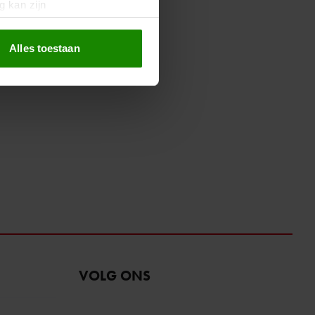
g kan zijn
erprinting)
t
detailgedeelte
in. U kunt uw
Alles toestaan
 media te bieden en om ons
ze partners voor social
nformatie die u aan ze heeft
oord met onze cookies als u
VOLG ONS