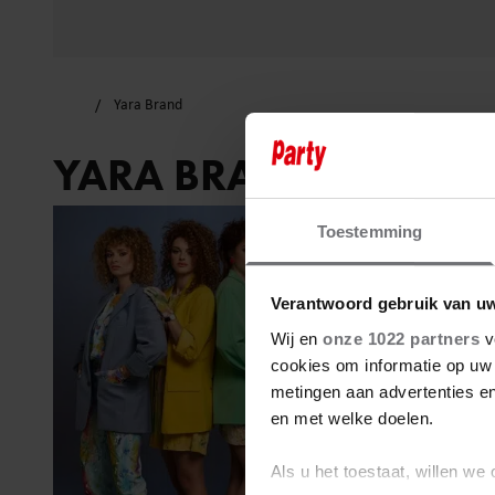
Yara Brand
YARA BRAND
Toestemming
Verantwoord gebruik van u
Wij en
onze 1022 partners
v
cookies om informatie op uw 
metingen aan advertenties en
en met welke doelen.
Als u het toestaat, willen we