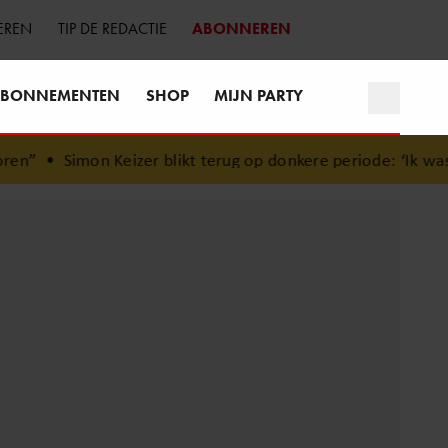
EREN
TIP DE REDACTIE
ABONNEREN
BONNEMENTEN
SHOP
MIJN PARTY
n”
•
Simon Keizer blikt terug op donkere periode: ‘Ik was 