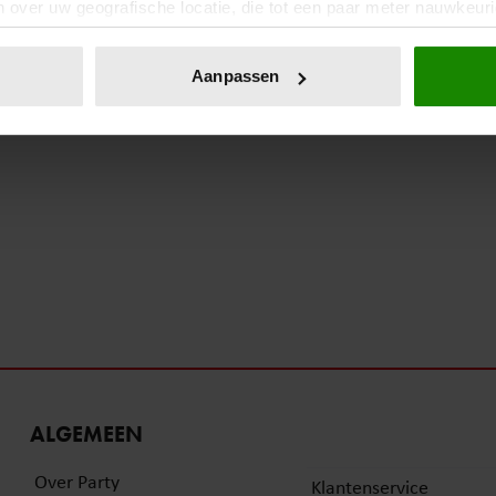
 over uw geografische locatie, die tot een paar meter nauwkeuri
eren door het actief te scannen op specifieke eigenschappen (fing
onlijke gegevens worden verwerkt en stel uw voorkeuren in he
Aanpassen
jzigen of intrekken in de Cookieverklaring.
ent en advertenties te personaliseren, om functies voor social
. Ook delen we informatie over uw gebruik van onze site met on
e. Deze partners kunnen deze gegevens combineren met andere i
erzameld op basis van uw gebruik van hun services. U gaat akk
ALGEMEEN
Over Party
Klantenservice