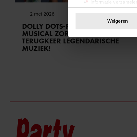
Informatie verzamelen
Uw apparaat identific
2 mei 2026
Lees meer over hoe uw perso
Weigeren
DOLLY DOTS-FANS IN EXTASE:
toestemming op elk moment wi
MUSICAL ZORGT VOOR
TERUGKEER LEGENDARISCHE
We gebruiken cookies om cont
MUZIEK!
websiteverkeer te analyseren
media, adverteren en analys
verstrekt of die ze hebben v
onze website blijft gebruiken.