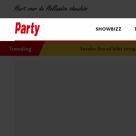
Hart voor de Hollandse showbizz
SHOWBIZZ
Trending
Xandra Brood blikt terug op