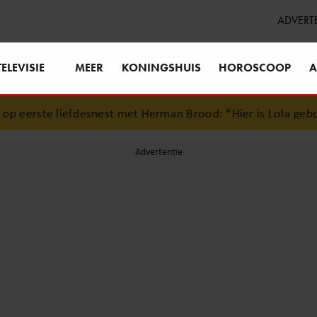
ADVERT
TELEVISIE
MEER
KONINGSHUIS
HOROSCOOP
A
 eerste liefdesnest met Herman Brood: “Hier is Lola gebore