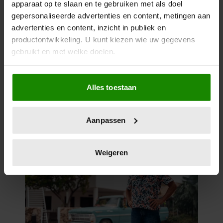
apparaat op te slaan en te gebruiken met als doel
gepersonaliseerde advertenties en content, metingen aan
advertenties en content, inzicht in publiek en
productontwikkeling. U kunt kiezen wie uw gegevens
gebruikt en met welke doelen.
Als u het toestaat, willen we ook graag:
Alles toestaan
Informatie verzamelen over uw geografische
locatie, die tot een paar meter nauwkeurig kan zijn
Uw apparaat identificeren door het actief te
Aanpassen
scannen op specifieke eigenschappen (fingerprinting)
Lees meer over hoe uw persoonlijke gegevens worden
verwerkt en stel uw voorkeuren in het
detailgedeelte
in.
Weigeren
U kunt uw toestemming op elk moment wijzigen of
intrekken in de Cookieverklaring.
We gebruiken cookies om content en advertenties te
personaliseren, om functies voor social media te bieden
en om ons websiteverkeer te analyseren. Ook delen we