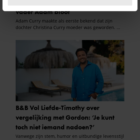
U kunt uw toestemming op elk moment wijzigen of
intrekken in de Cookieverklaring.
We gebruiken cookies om content en advertenties te
personaliseren, om functies voor social media te bieden
en om ons websiteverkeer te analyseren. Ook delen we
informatie over uw gebruik van onze site met onze
partners voor social media, adverteren en analyse. Deze
partners kunnen deze gegevens combineren met andere
informatie die u aan ze heeft verstrekt of die ze hebben
verzameld op basis van uw gebruik van hun services. U
gaat akkoord met onze cookies als u onze website blijft
gebruiken.