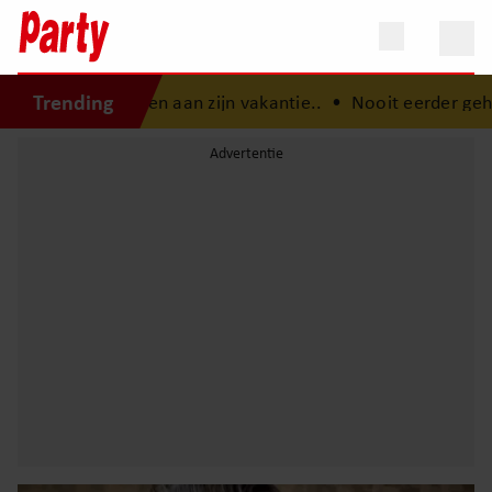
Trending
ten aan zijn vakantie..
•
Nooit eerder gehoord concert va