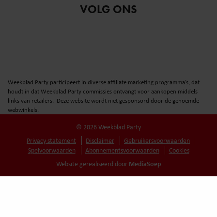
VOLG ONS
Weekblad Party participeert in diverse affiliate marketing programma’s, dat
houdt in dat Weekblad Party commissies ontvangt voor aankopen middels
links van retailers. Deze website wordt niet gesponsord door de genoemde
webwinkels.
© 2026 Weekblad Party
Privacy statement
Disclaimer
Gebruikersvoorwaarden
Spelvoorwaarden
Abonnementsvoorwaarden
Cookies
MediaSoep
Website gerealiseerd door