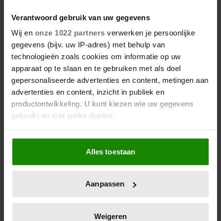
GAAT JUTTA LEERDAM EEN
AMERIKAANS TV-AVONTUUR
Verantwoord gebruik van uw gegevens
AAN? FANS DENKEN HET
Wij en
onze 1022 partners
verwerken je persoonlijke
ZEKER TE WETEN
gegevens (bijv. uw IP-adres) met behulp van
technologieën zoals cookies om informatie op uw
apparaat op te slaan en te gebruiken met als doel
gepersonaliseerde advertenties en content, metingen aan
advertenties en content, inzicht in publiek en
productontwikkeling. U kunt kiezen wie uw gegevens
gebruikt en met welke doelen.
Als u het toestaat, willen we ook graag:
Alles toestaan
Informatie verzamelen over uw geografische
locatie, die tot een paar meter nauwkeurig kan zijn
Uw apparaat identificeren door het actief te
Aanpassen
scannen op specifieke eigenschappen (fingerprinting)
Lees meer over hoe uw persoonlijke gegevens worden
verwerkt en stel uw voorkeuren in het
detailgedeelte
in.
Weigeren