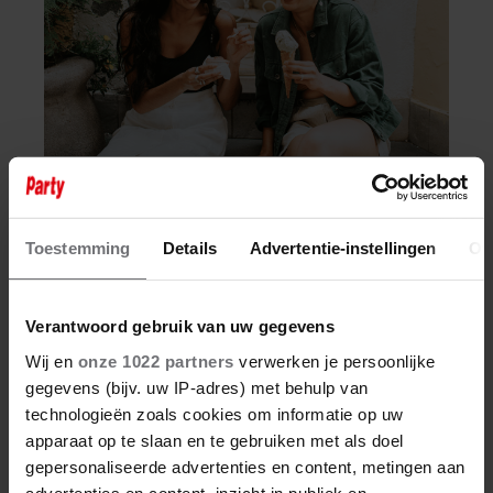
7 augustus 2026
HOE ONGEZOND ZIJN IJSJES?
Toestemming
Details
Advertentie-instellingen
Ov
Verantwoord gebruik van uw gegevens
Wij en
onze 1022 partners
verwerken je persoonlijke
gegevens (bijv. uw IP-adres) met behulp van
technologieën zoals cookies om informatie op uw
Evelien Berkemeijer
apparaat op te slaan en te gebruiken met als doel
gepersonaliseerde advertenties en content, metingen aan
Evelien is online redacteur voor Weekend en
advertenties en content, inzicht in publiek en