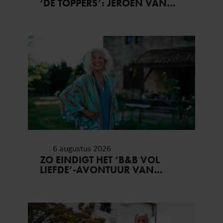
‘DE TOPPERS’: JEROEN VAN
partners kunnen deze gegevens combineren met andere
DER BOOM ZET UITSPRAKEN
informatie die u aan ze heeft verstrekt of die ze hebben
RECHT
verzameld op basis van uw gebruik van hun services. U
gaat akkoord met onze cookies als u onze website blijft
gebruiken.
6 augustus 2026
ZO EINDIGT HET ‘B&B VOL
LIEFDE’-AVONTUUR VAN
NISHA TARA