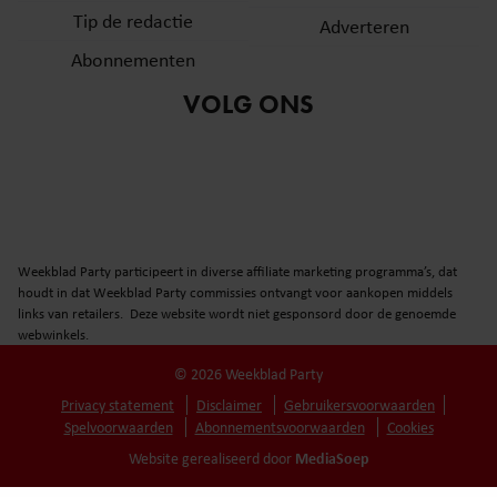
Tip de redactie
Adverteren
Abonnementen
VOLG ONS
Weekblad Party participeert in diverse affiliate marketing programma’s, dat
houdt in dat Weekblad Party commissies ontvangt voor aankopen middels
links van retailers. Deze website wordt niet gesponsord door de genoemde
webwinkels.
© 2026 Weekblad Party
Privacy statement
Disclaimer
Gebruikersvoorwaarden
Spelvoorwaarden
Abonnementsvoorwaarden
Cookies
MediaSoep
Website gerealiseerd door