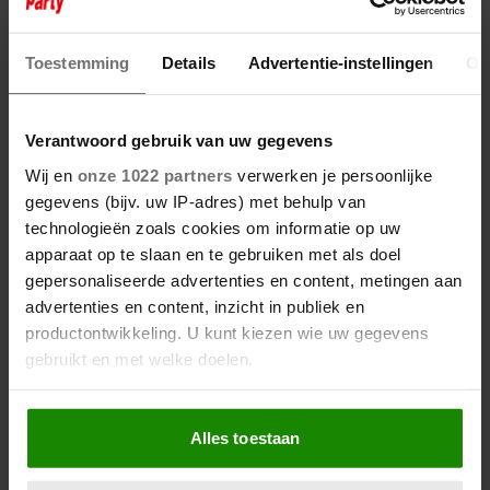
Toestemming
Details
Advertentie-instellingen
Ov
Verantwoord gebruik van uw gegevens
Meer van Redactie
Wij en
onze 1022 partners
verwerken je persoonlijke
gegevens (bijv. uw IP-adres) met behulp van
technologieën zoals cookies om informatie op uw
apparaat op te slaan en te gebruiken met als doel
gepersonaliseerde advertenties en content, metingen aan
advertenties en content, inzicht in publiek en
productontwikkeling. U kunt kiezen wie uw gegevens
gebruikt en met welke doelen.
Als u het toestaat, willen we ook graag:
6 augustus 2026
Alles toestaan
Informatie verzamelen over uw geografische
JAMAI REAGEERT OP
locatie, die tot een paar meter nauwkeurig kan zijn
OVERLIJDEN JERNEY