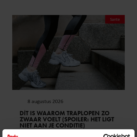
Sante
8 augustus 2026
DÍT IS WAAROM TRAPLOPEN ZO
ZWAAR VOELT (SPOILER: HET LIGT
NIET AAN JE CONDITIE)