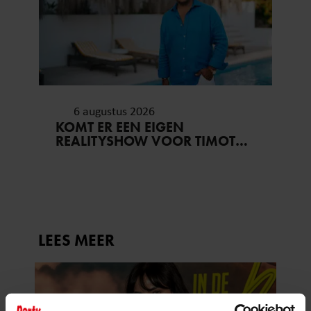
6 augustus 2026
KOMT ER EEN EIGEN
REALITYSHOW VOOR TIMOTHY
NA ‘B&B VOL LIEFDE?’