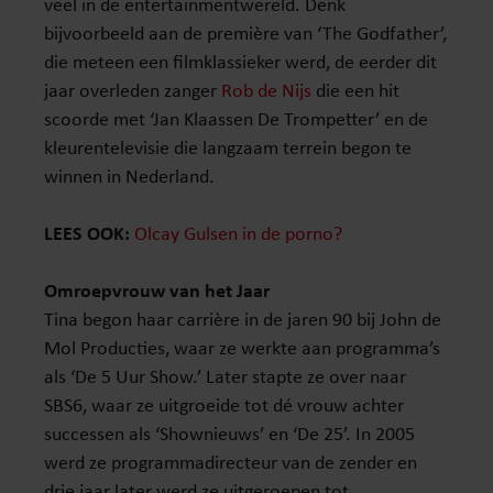
veel in de entertainmentwereld. Denk
bijvoorbeeld aan de première van ‘The Godfather’,
die meteen een filmklassieker werd, de eerder dit
jaar overleden zanger
Rob de Nijs
die een hit
scoorde met ‘Jan Klaassen De Trompetter’ en de
kleurentelevisie die langzaam terrein begon te
winnen in Nederland.
LEES OOK:
Olcay Gulsen in de porno?
Omroepvrouw van het Jaar
Tina begon haar carrière in de jaren 90 bij John de
Mol Producties, waar ze werkte aan programma’s
als ‘De 5 Uur Show.’ Later stapte ze over naar
SBS6, waar ze uitgroeide tot dé vrouw achter
successen als ‘Shownieuws’ en ‘De 25’. In 2005
werd ze programmadirecteur van de zender en
drie jaar later werd ze uitgeroepen tot