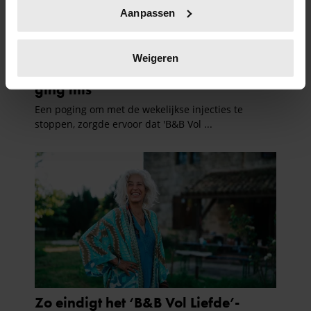
Uw apparaat identificeren door het actief te
Aanpassen
scannen op specifieke eigenschappen (fingerprinting)
Lees meer over hoe uw persoonlijke gegevens worden
verwerkt en stel uw voorkeuren in het
detailgedeelte
in.
Weigeren
U kunt uw toestemming op elk moment wijzigen of
intrekken in de Cookieverklaring.
We gebruiken cookies om content en advertenties te
personaliseren, om functies voor social media te bieden
en om ons websiteverkeer te analyseren. Ook delen we
informatie over uw gebruik van onze site met onze
partners voor social media, adverteren en analyse. Deze
partners kunnen deze gegevens combineren met andere
informatie die u aan ze heeft verstrekt of die ze hebben
verzameld op basis van uw gebruik van hun services. U
gaat akkoord met onze cookies als u onze website blijft
gebruiken.