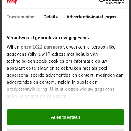
Toestemming
Details
Advertentie-instellingen
Ov
Verantwoord gebruik van uw gegevens
Wij en
onze 1022 partners
verwerken je persoonlijke
gegevens (bijv. uw IP-adres) met behulp van
technologieën zoals cookies om informatie op uw
apparaat op te slaan en te gebruiken met als doel
gepersonaliseerde advertenties en content, metingen aan
advertenties en content, inzicht in publiek en
productontwikkeling. U kunt kiezen wie uw gegevens
gebruikt en met welke doelen.
Als u het toestaat, willen we ook graag:
Alles toestaan
Informatie verzamelen over uw geografische
locatie, die tot een paar meter nauwkeurig kan zijn