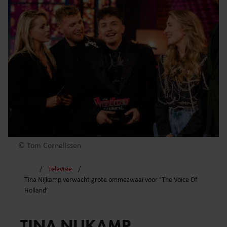
© Tom Cornelissen
Televisie
Tina Nijkamp verwacht grote ommezwaai voor ‘The Voice Of
Holland’
TINA NIJKAMP