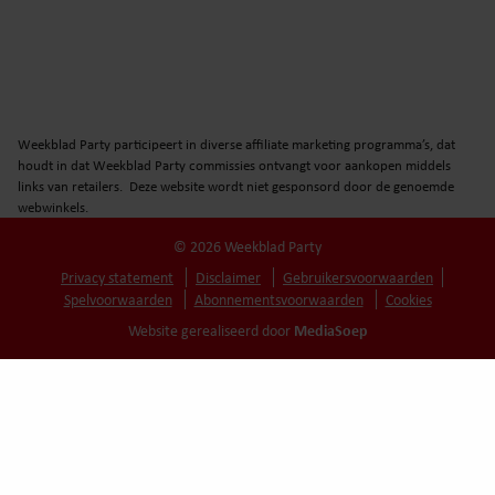
Weekblad Party participeert in diverse affiliate marketing programma’s, dat
houdt in dat Weekblad Party commissies ontvangt voor aankopen middels
links van retailers. Deze website wordt niet gesponsord door de genoemde
webwinkels.
© 2026 Weekblad Party
Privacy statement
Disclaimer
Gebruikersvoorwaarden
Spelvoorwaarden
Abonnementsvoorwaarden
Cookies
MediaSoep
Website gerealiseerd door