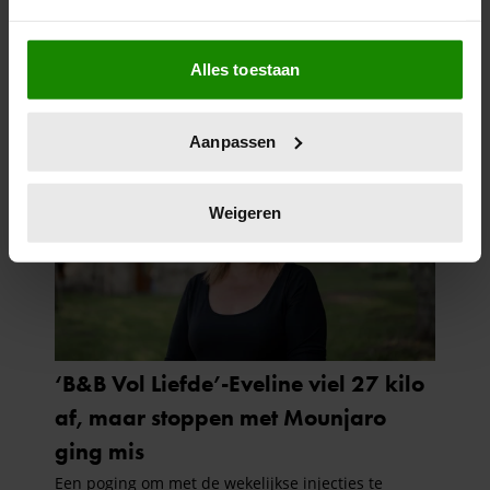
Als u het toestaat, willen we ook graag:
Alles toestaan
Informatie verzamelen over uw geografische
locatie, die tot een paar meter nauwkeurig kan zijn
Uw apparaat identificeren door het actief te
Aanpassen
scannen op specifieke eigenschappen (fingerprinting)
Lees meer over hoe uw persoonlijke gegevens worden
verwerkt en stel uw voorkeuren in het
detailgedeelte
in.
Weigeren
U kunt uw toestemming op elk moment wijzigen of
intrekken in de Cookieverklaring.
We gebruiken cookies om content en advertenties te
personaliseren, om functies voor social media te bieden
en om ons websiteverkeer te analyseren. Ook delen we
informatie over uw gebruik van onze site met onze
partners voor social media, adverteren en analyse. Deze
partners kunnen deze gegevens combineren met andere
informatie die u aan ze heeft verstrekt of die ze hebben