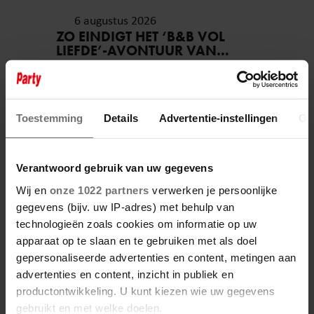
6 augustus 2026
ZO EINDIGT HET ‘B&B VOL
LIEFDE’-AVONTUUR VAN
NISHA TARA
Toestemming
Details
Advertentie-instellingen
Ov
Verantwoord gebruik van uw gegevens
Wij en
onze 1022 partners
verwerken je persoonlijke
gegevens (bijv. uw IP-adres) met behulp van
technologieën zoals cookies om informatie op uw
apparaat op te slaan en te gebruiken met als doel
6 augustus 2026
gepersonaliseerde advertenties en content, metingen aan
GERUCHTEN OVER HUWELIJK
advertenties en content, inzicht in publiek en
VAN ‘B&B VOL LIEFDE’-FRED
productontwikkeling. U kunt kiezen wie uw gegevens
BLIJVEN AANHOUDEN
gebruikt en met welke doelen.