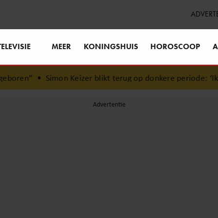
ADVERT
TELEVISIE
MEER
KONINGSHUIS
HOROSCOOP
A
mon Keizer blikt terug op donkere periode: ‘Ik was een wand