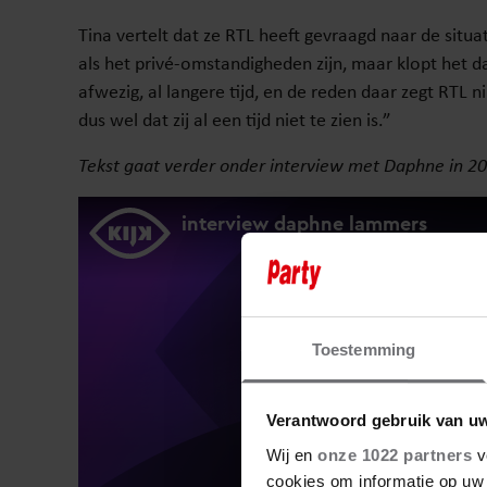
Tina vertelt dat ze RTL heeft gevraagd naar de situati
als het privé-omstandigheden zijn, maar klopt het dat
afwezig, al langere tijd, en de reden daar zegt RTL ni
dus wel dat zij al een tijd niet te zien is.”
Tekst gaat verder onder interview met Daphne in 2
Toestemming
Verantwoord gebruik van u
Wij en
onze 1022 partners
v
cookies om informatie op uw 