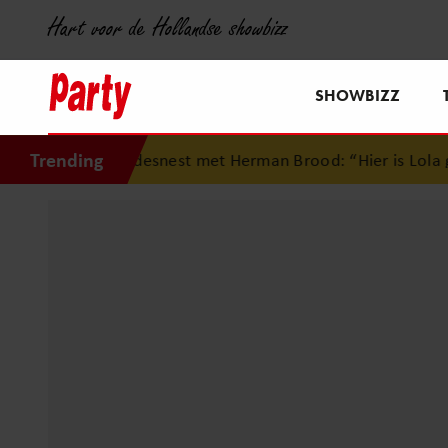
Hart voor de Hollandse showbizz
SHOWBIZZ
Trending
liefdesnest met Herman Brood: “Hier is Lola geboren”
•
Si