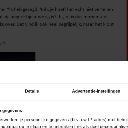
e. “Ik heb gezegd: ‘Joh, je hoeft het echt niet vertellen
 zij langere tijd afwezig is?’ Ja, ze is dus momenteel
ks over. Dat vind ik ook heel begrijpelijk, maar het klopt
021.
Details
Advertentie-instellingen
w gegevens
erwerken je persoonlijke gegevens (bijv. uw IP-adres) met behul
apparaat op te slaan en te gebruiken met als doel gepersonalise