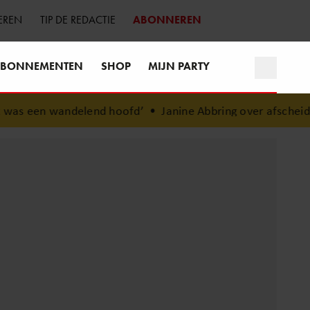
EREN
TIP DE REDACTIE
ABONNEREN
BONNEMENTEN
SHOP
MIJN PARTY
elend hoofd’
•
Janine Abbring over afscheid van ‘Zomergaste