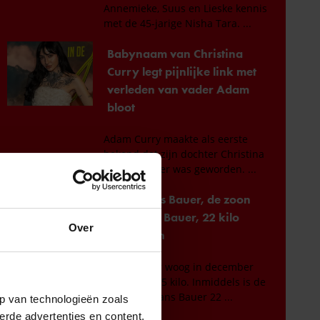
Over
p van technologieën zoals
erde advertenties en content,