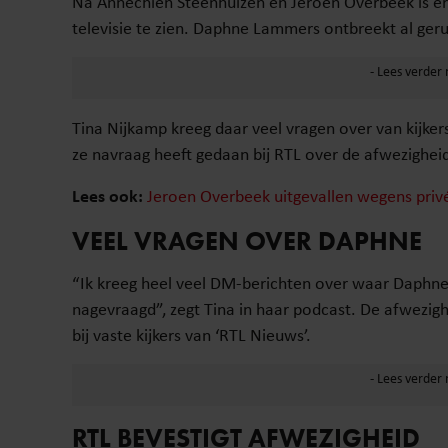
Na Annechien Steenhuizen en Jeroen Overbeek is er
televisie te zien. Daphne Lammers ontbreekt al geru
Tina Nijkamp kreeg daar veel vragen over van kijkers
ze navraag heeft gedaan bij RTL over de afwezigh
Lees ook:
Jeroen Overbeek uitgevallen wegens pri
VEEL VRAGEN OVER DAPHNE
“Ik kreeg heel veel DM-berichten over waar Daphne 
nagevraagd”, zegt Tina in haar podcast. De afwezig
bij vaste kijkers van ‘RTL Nieuws’.
RTL BEVESTIGT AFWEZIGHEID