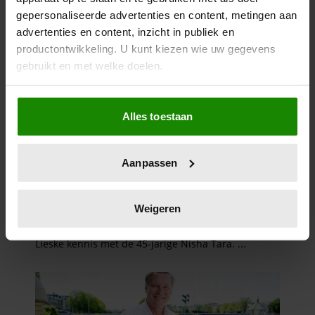
gepersonaliseerde advertenties en content, metingen aan
advertenties en content, inzicht in publiek en
productontwikkeling. U kunt kiezen wie uw gegevens
gebruikt en met welke doelen.
Als u het toestaat, willen we ook graag:
Alles toestaan
Informatie verzamelen over uw geografische
locatie, die tot een paar meter nauwkeurig kan zijn
Uw apparaat identificeren door het actief te
Aanpassen
scannen op specifieke eigenschappen (fingerprinting)
Lees meer over hoe uw persoonlijke gegevens worden
verwerkt en stel uw voorkeuren in het
detailgedeelte
in.
Weigeren
U kunt uw toestemming op elk moment wijzigen of
intrekken in de Cookieverklaring.
We gebruiken cookies om content en advertenties te
personaliseren, om functies voor social media te bieden
en om ons websiteverkeer te analyseren. Ook delen we