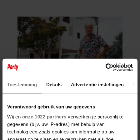
NISHA TARA
Toestemming
Details
Advertentie-instellingen
Ov
6 augustus 2026
GERUCHTEN OVER HUWELIJK
VAN ‘B&B VOL LIEFDE’-FRED
BLIJVEN AANHOUDEN
Verantwoord gebruik van uw gegevens
Wij en
onze 1022 partners
verwerken je persoonlijke
gegevens (bijv. uw IP-adres) met behulp van
technologieën zoals cookies om informatie op uw
apparaat op te slaan en te gebruiken met als doel