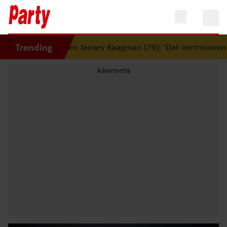
Trending
lijden Jerney Kaagman (79): ‘Dat vertrouwen zal ik nooit ve