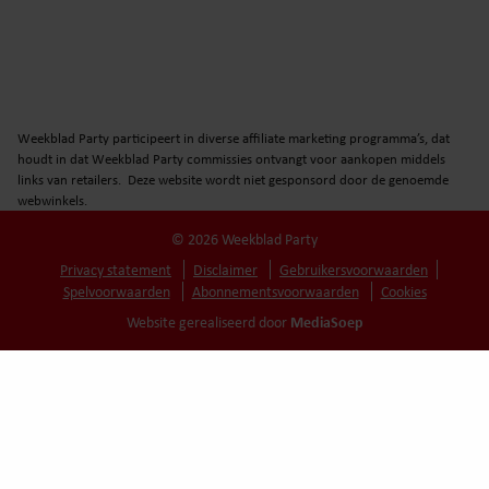
Weekblad Party participeert in diverse affiliate marketing programma’s, dat
houdt in dat Weekblad Party commissies ontvangt voor aankopen middels
links van retailers. Deze website wordt niet gesponsord door de genoemde
webwinkels.
© 2026 Weekblad Party
Privacy statement
Disclaimer
Gebruikersvoorwaarden
Spelvoorwaarden
Abonnementsvoorwaarden
Cookies
MediaSoep
Website gerealiseerd door