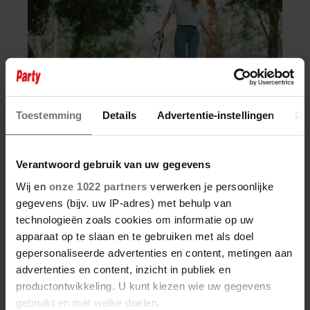
Toestemming
Details
Advertentie-instellingen
Ov
5 augustus 2026
Verantwoord gebruik van uw gegevens
DÍT DOET DAGELIJKS WANDELEN
Wij en
onze 1022 partners
verwerken je persoonlijke
MET JE EETLUST
gegevens (bijv. uw IP-adres) met behulp van
technologieën zoals cookies om informatie op uw
apparaat op te slaan en te gebruiken met als doel
gepersonaliseerde advertenties en content, metingen aan
advertenties en content, inzicht in publiek en
productontwikkeling. U kunt kiezen wie uw gegevens
gebruikt en met welke doelen.