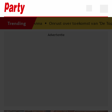
Trending
van Jade Anna
•
Onrust over toekomst van ‘De Toppers’: Je