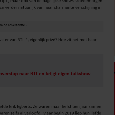
’Op1’, maar ook van de dagelijkse shows ’Goedemorgen
 verder natuurlijk van haar charmante verschijning in
wster van RTL 4, eigenlijk privé? Hoe zit het met haar
verstap naar RTL en krijgt eigen talkshow
fde Erik Egberts. Ze waren maar liefst tien jaar samen
ren zelfs al verloofd. Maar begin 2019 liep hun liefde