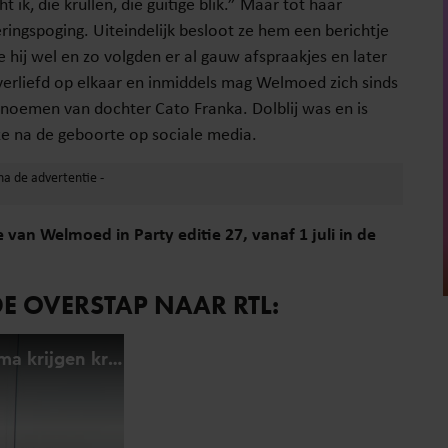
t ik, die krullen, die guitige blik.” Maar tot haar
ingspoging. Uiteindelijk besloot ze hem een berichtje
 hij wel en zo volgden er al gauw afspraakjes en later
rliefd op elkaar en inmiddels mag Welmoed zich sinds
noemen van dochter Cato Franka. Dolblij was en is
ze na de geboorte op sociale media.
 van Welmoed in Party editie 27, vanaf 1 juli in de
DE OVERSTAP NAAR RTL: