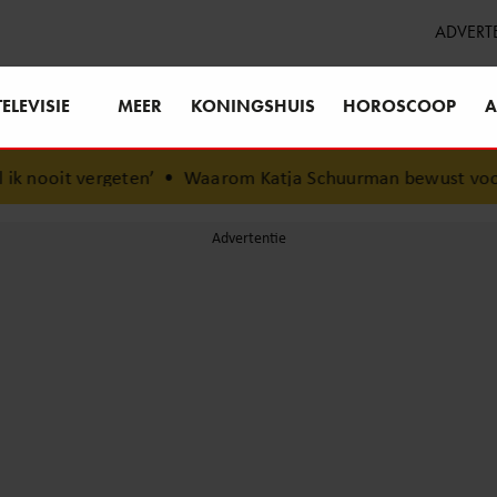
ADVERT
TELEVISIE
MEER
KONINGSHUIS
HOROSCOOP
A
n’
•
Waarom Katja Schuurman bewust voor rust koos…
•