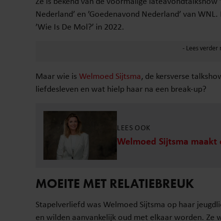
Ze is bekend van de voormalige lateavondtalkshow 
Nederland’ en ’Goedenavond Nederland’ van WNL. En
’Wie Is De Mol?’ in 2022.
Maar wie is
Welmoed Sijtsma
, de kersverse talksho
liefdesleven en wat hielp haar na een break-up?
LEES OOK
Welmoed Sijtsma maakt o
MOEITE MET RELATIEBREUK
Stapelverliefd was Welmoed Sijtsma op haar jeugdlie
en wilden aanvankelijk oud met elkaar worden. Ze wa