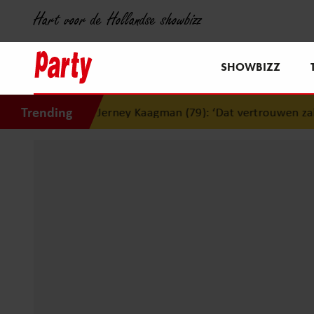
Hart voor de Hollandse showbizz
SHOWBIZZ
Trending
n Jerney Kaagman (79): ‘Dat vertrouwen zal ik nooit vergete