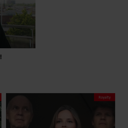
!
Royalty