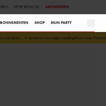
EREN
TIP DE REDACTIE
ABONNEREN
BONNEMENTEN
SHOP
MIJN PARTY
Komt er een eigen realityshow voor Timothy na ‘B&B Vol Lie