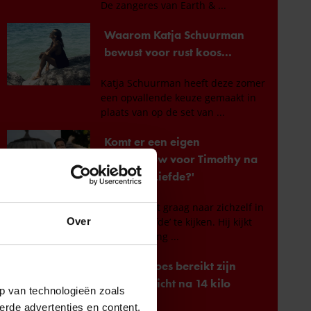
Over
p van technologieën zoals
erde advertenties en content,