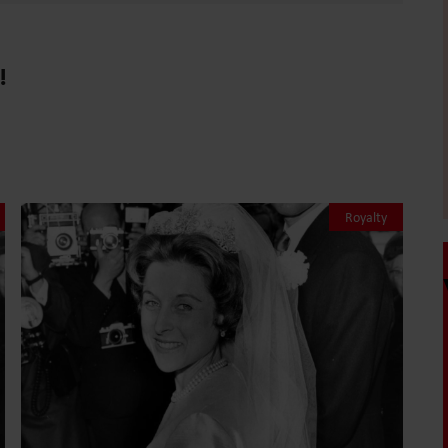
!
Royalty