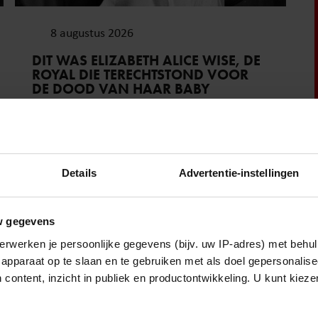
8 augustus 2026
DIT WAS ELIZABETH ALICE WISE, DE
ROYAL DIE TERECHTSTOND VOOR
DE DOOD VAN HAAR BABY
Sante
Details
Advertentie-instellingen
w gegevens
erwerken je persoonlijke gegevens (bijv. uw IP-adres) met behul
apparaat op te slaan en te gebruiken met als doel gepersonalise
 content, inzicht in publiek en productontwikkeling. U kunt kiez