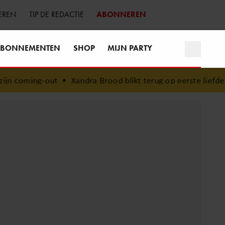
EREN
TIP DE REDACTIE
ABONNEREN
BONNEMENTEN
SHOP
MIJN PARTY
ut
•
Xandra Brood blikt terug op eerste liefdesnest met He