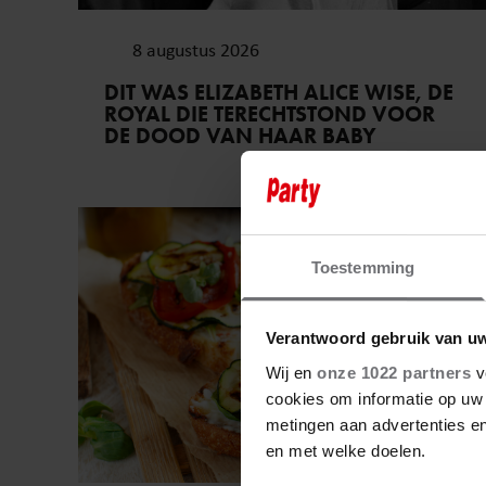
8 augustus 2026
DIT WAS ELIZABETH ALICE WISE, DE
ROYAL DIE TERECHTSTOND VOOR
DE DOOD VAN HAAR BABY
Vriendin
Toestemming
Verantwoord gebruik van u
Wij en
onze 1022 partners
v
cookies om informatie op uw 
metingen aan advertenties en
en met welke doelen.