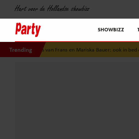
Hart voor de Hollandse showbizz
SHOWBIZZ
Trending
denis van Frans en Mariska Bauer: ook in bed elkaars eerste