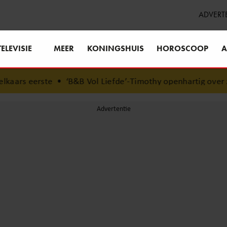
ADVERT
TELEVISIE
MEER
KONINGSHUIS
HOROSCOOP
A
•
‘B&B Vol Liefde’-Timothy openhartig over zijn coming-o