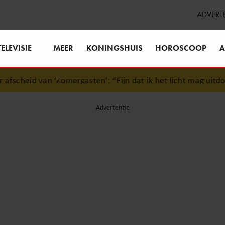
ADVERT
TELEVISIE
MEER
KONINGSHUIS
HOROSCOOP
A
rgasten’: “Fijn dat ik het licht mag uitdoen”
•
Danique Dus