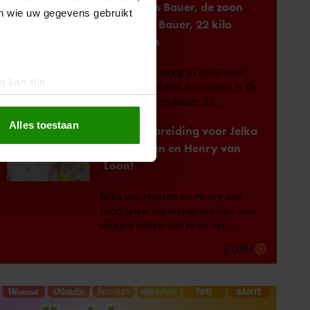
en wie uw gegevens gebruikt
g kan zijn
erprinting)
t
detailgedeelte
in. U kunt uw
Alles toestaan
 media te bieden en om ons
ze partners voor social
nformatie die u aan ze heeft
oord met onze cookies als u