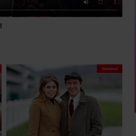
!
Weekend