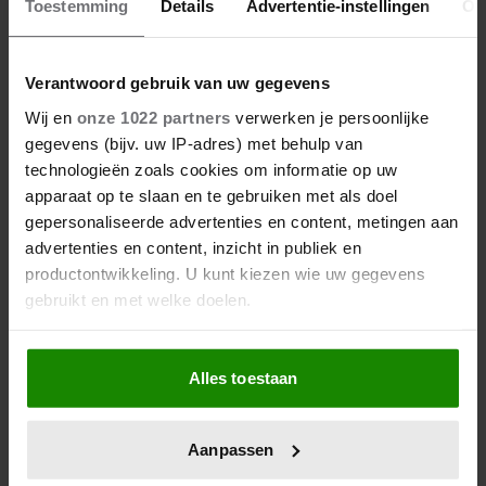
Toestemming
Details
Advertentie-instellingen
Ov
10 augustus 2026
‘B&B VOL LIEFDE’-GEZICHTEN
Verantwoord gebruik van uw gegevens
TIMOTHY EN ELINE TREFFEN
ELKAAR OP IBIZA
Wij en
onze 1022 partners
verwerken je persoonlijke
gegevens (bijv. uw IP-adres) met behulp van
technologieën zoals cookies om informatie op uw
apparaat op te slaan en te gebruiken met als doel
gepersonaliseerde advertenties en content, metingen aan
advertenties en content, inzicht in publiek en
productontwikkeling. U kunt kiezen wie uw gegevens
gebruikt en met welke doelen.
Als u het toestaat, willen we ook graag:
Alles toestaan
Informatie verzamelen over uw geografische
locatie, die tot een paar meter nauwkeurig kan zijn
10 augustus 2026
Uw apparaat identificeren door het actief te
ELINE LEGT UIT HOE HAAR
Aanpassen
VEELBESPROKEN ‘DROLLETJE’
scannen op specifieke eigenschappen (fingerprinting)
BOVEN HAAR PET