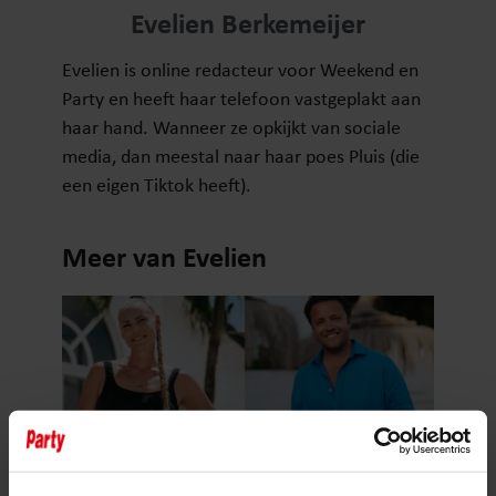
Evelien Berkemeijer
Evelien is online redacteur voor Weekend en
Party en heeft haar telefoon vastgeplakt aan
haar hand. Wanneer ze opkijkt van sociale
media, dan meestal naar haar poes Pluis (die
een eigen Tiktok heeft).
Meer van Evelien