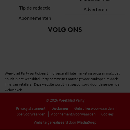
Tip de redactie
Adverteren
Abonnementen
VOLG ONS
Weekblad Party participeert in diverse affiliate marketing programma’s, dat
houdt in dat Weekblad Party commissies ontvangt voor aankopen middels
links van retailers. Deze website wordt niet gesponsord door de genoemde
webwinkels.
© 2026 Weekblad Party
Privacy statement
Disclaimer
Gebruikersvoorwaarden
Spelvoorwaarden
Abonnementsvoorwaarden
Cookies
MediaSoep
Website gerealiseerd door