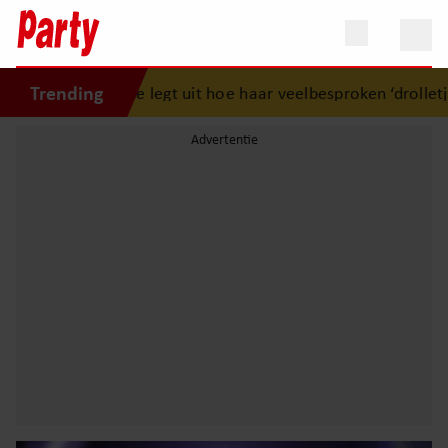
Trending
ne legt uit hoe haar veelbesproken ‘drolletje’ boven haar pe