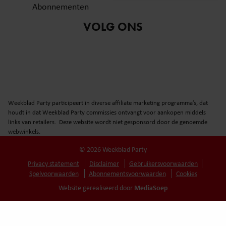
Abonnementen
VOLG ONS
Weekblad Party participeert in diverse affiliate marketing programma’s, dat
houdt in dat Weekblad Party commissies ontvangt voor aankopen middels
links van retailers. Deze website wordt niet gesponsord door de genoemde
webwinkels.
© 2026 Weekblad Party
Privacy statement
Disclaimer
Gebruikersvoorwaarden
Spelvoorwaarden
Abonnementsvoorwaarden
Cookies
MediaSoep
Website gerealiseerd door