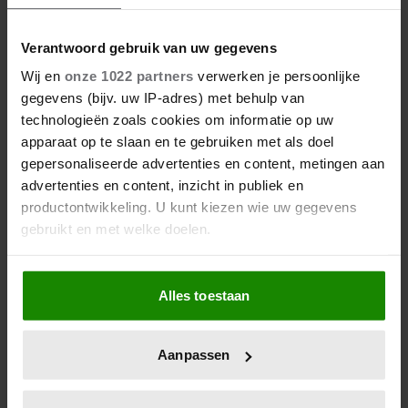
Verantwoord gebruik van uw gegevens
Wij en
onze 1022 partners
verwerken je persoonlijke
gegevens (bijv. uw IP-adres) met behulp van
technologieën zoals cookies om informatie op uw
apparaat op te slaan en te gebruiken met als doel
7 augustus 2026
gepersonaliseerde advertenties en content, metingen aan
SIMON KEIZER BLIKT TERUG OP
advertenties en content, inzicht in publiek en
DONKERE PERIODE: ‘IK WAS
productontwikkeling. U kunt kiezen wie uw gegevens
EEN WANDELEND HOOFD’
gebruikt en met welke doelen.
Als u het toestaat, willen we ook graag:
Alles toestaan
Informatie verzamelen over uw geografische
locatie, die tot een paar meter nauwkeurig kan zijn
Uw apparaat identificeren door het actief te
Aanpassen
scannen op specifieke eigenschappen (fingerprinting)
Lees meer over hoe uw persoonlijke gegevens worden