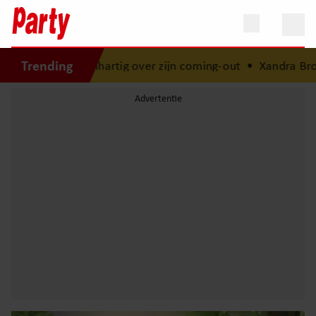
Trending
enhartig over zijn coming-out
•
Xandra Brood blikt terug o