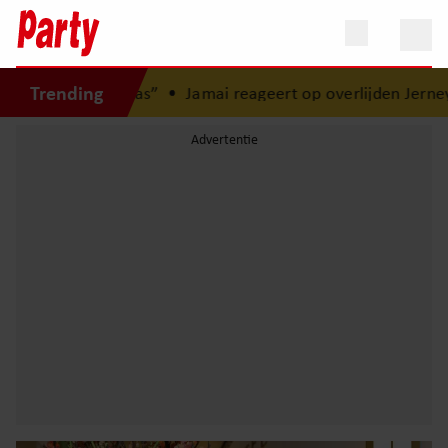
Trending
 kompas”
•
Jamai reageert op overlijden Jerney Kaagman (79