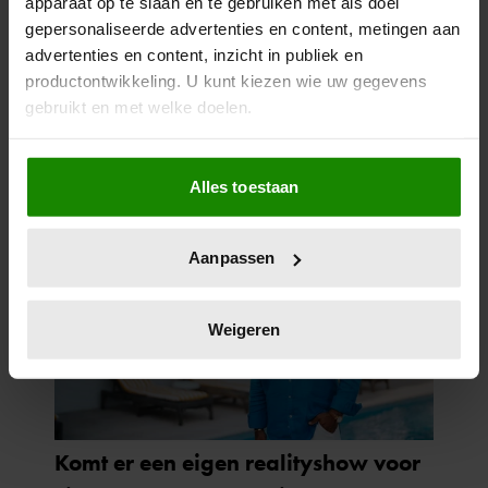
apparaat op te slaan en te gebruiken met als doel
gepersonaliseerde advertenties en content, metingen aan
advertenties en content, inzicht in publiek en
productontwikkeling. U kunt kiezen wie uw gegevens
gebruikt en met welke doelen.
Als u het toestaat, willen we ook graag:
Alles toestaan
Informatie verzamelen over uw geografische
locatie, die tot een paar meter nauwkeurig kan zijn
Uw apparaat identificeren door het actief te
Aanpassen
scannen op specifieke eigenschappen (fingerprinting)
Lees meer over hoe uw persoonlijke gegevens worden
verwerkt en stel uw voorkeuren in het
detailgedeelte
in.
Weigeren
U kunt uw toestemming op elk moment wijzigen of
intrekken in de Cookieverklaring.
We gebruiken cookies om content en advertenties te
personaliseren, om functies voor social media te bieden
en om ons websiteverkeer te analyseren. Ook delen we