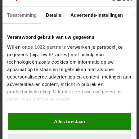
5 augustus 2026
DIT ZAL HUMBERTO TAN
Toestemming
Details
Advertentie-instellingen
Ov
NOOIT MEER VERGETEN AAN
ZIJN VAKANTIE..
Verantwoord gebruik van uw gegevens
Wij en
onze 1022 partners
verwerken je persoonlijke
gegevens (bijv. uw IP-adres) met behulp van
technologieën zoals cookies om informatie op uw
apparaat op te slaan en te gebruiken met als doel
gepersonaliseerde advertenties en content, metingen aan
advertenties en content, inzicht in publiek en
productontwikkeling. U kunt kiezen wie uw gegevens
gebruikt en met welke doelen.
Als u het toestaat, willen we ook graag:
Alles toestaan
Informatie verzamelen over uw geografische
locatie, die tot een paar meter nauwkeurig kan zijn
Uw apparaat identificeren door het actief te