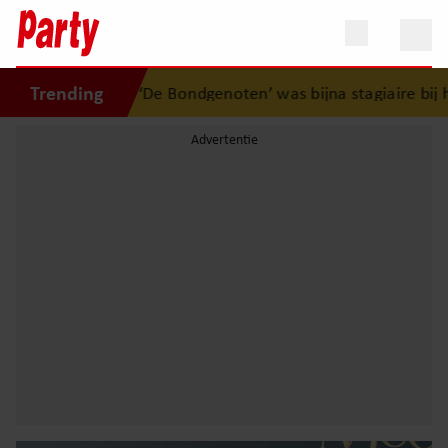
Trending
uk uit ‘De Bondgenoten’ was bijna stagiaire bij het merk va