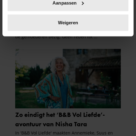
Aanpassen
scannen op specifieke eigenschappen (fingerprinting)
Lees meer over hoe uw persoonlijke gegevens worden
verwerkt en stel uw voorkeuren in het
detailgedeelte
in.
Weigeren
U kunt uw toestemming op elk moment wijzigen of
intrekken in de Cookieverklaring.
We gebruiken cookies om content en advertenties te
personaliseren, om functies voor social media te bieden
en om ons websiteverkeer te analyseren. Ook delen we
informatie over uw gebruik van onze site met onze
partners voor social media, adverteren en analyse. Deze
partners kunnen deze gegevens combineren met andere
informatie die u aan ze heeft verstrekt of die ze hebben
verzameld op basis van uw gebruik van hun services. U
gaat akkoord met onze cookies als u onze website blijft
gebruiken.