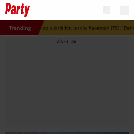
Trending
eert op overlijden Jerney Kaagman (79): ‘Dat vertrouwen zal