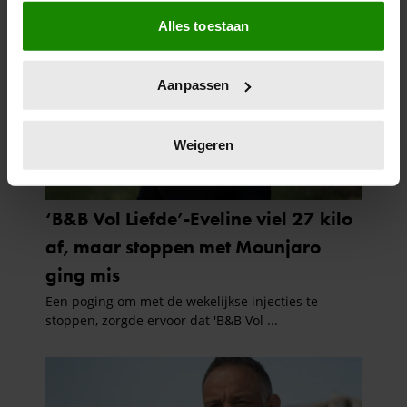
Als u het toestaat, willen we ook graag:
Alles toestaan
Informatie verzamelen over uw geografische
locatie, die tot een paar meter nauwkeurig kan zijn
Uw apparaat identificeren door het actief te
Aanpassen
scannen op specifieke eigenschappen (fingerprinting)
Lees meer over hoe uw persoonlijke gegevens worden
verwerkt en stel uw voorkeuren in het
detailgedeelte
in.
Weigeren
U kunt uw toestemming op elk moment wijzigen of
intrekken in de Cookieverklaring.
We gebruiken cookies om content en advertenties te
personaliseren, om functies voor social media te bieden
en om ons websiteverkeer te analyseren. Ook delen we
informatie over uw gebruik van onze site met onze
partners voor social media, adverteren en analyse. Deze
partners kunnen deze gegevens combineren met andere
informatie die u aan ze heeft verstrekt of die ze hebben
verzameld op basis van uw gebruik van hun services. U
gaat akkoord met onze cookies als u onze website blijft