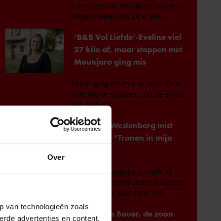
Over
p van technologieën zoals
erde advertenties en content,