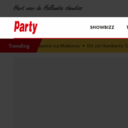
Hart voor de Hollandse showbizz
SHOWBIZZ
Trending
mvakantie op Mykonos
•
Dit zal Humberto Tan nooit meer ve