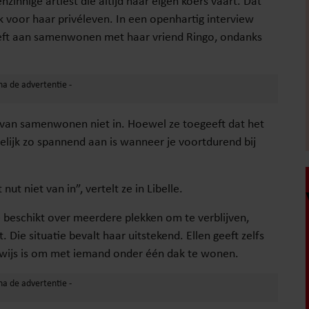
innige artiest die altijd haar eigen koers vaart. Dat
k voor haar privéleven. In een openhartig interview
eeft aan samenwonen met haar vriend Ringo, ondanks
 van samenwonen niet in. Hoewel ze toegeeft dat het
indelijk zo spannend aan is wanneer je voortdurend bij
ut niet van in”, vertelt ze in Libelle.
e beschikt over meerdere plekken om te verblijven,
 Die situatie bevalt haar uitstekend. Ellen geeft zelfs
enwijs is om met iemand onder één dak te wonen.