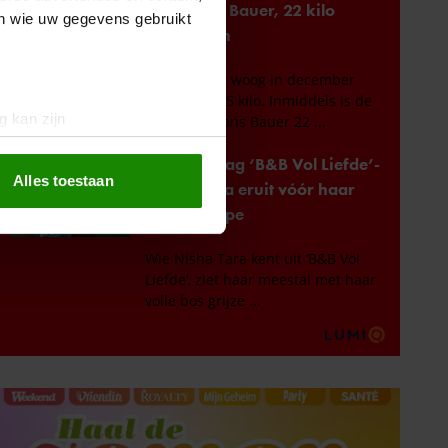
en wie uw gegevens gebruikt
g kan zijn
erprinting)
t
detailgedeelte
in. U kunt uw
Alles toestaan
 media te bieden en om ons
ze partners voor social
nformatie die u aan ze heeft
oord met onze cookies als u