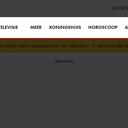
ADVERT
TELEVISIE
MEER
KONINGSHUIS
HOROSCOOP
A
rgeten aan zijn vakantie..
•
Nooit eerder gehoord concert 