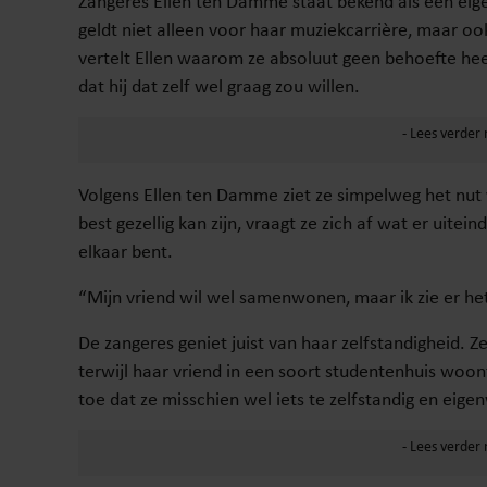
Zangeres Ellen ten Damme staat bekend als een eigenz
geldt niet alleen voor haar muziekcarrière, maar oo
vertelt Ellen waarom ze absoluut geen behoefte h
dat hij dat zelf wel graag zou willen.
Volgens Ellen ten Damme ziet ze simpelweg het nut
best gezellig kan zijn, vraagt ze zich af wat er uite
elkaar bent.
“Mijn vriend wil wel samenwonen, maar ik zie er het n
De zangeres geniet juist van haar zelfstandigheid. Z
terwijl haar vriend in een soort studentenhuis woont.
toe dat ze misschien wel iets te zelfstandig en eig