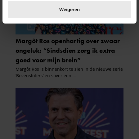
Lees meer over hoe uw persoonlijke gegevens worden
verwerkt en stel uw voorkeuren in het
detailgedeelte
in.
Weigeren
U kunt uw toestemming op elk moment wijzigen of
intrekken in de Cookieverklaring.
We gebruiken cookies om content en advertenties te
personaliseren, om functies voor social media te bieden
en om ons websiteverkeer te analyseren. Ook delen we
informatie over uw gebruik van onze site met onze
partners voor social media, adverteren en analyse. Deze
partners kunnen deze gegevens combineren met andere
informatie die u aan ze heeft verstrekt of die ze hebben
verzameld op basis van uw gebruik van hun services. U
gaat akkoord met onze cookies als u onze website blijft
gebruiken.