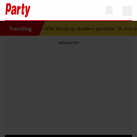
Trending
 Keizer blikt terug op donkere periode: ‘Ik was een wandele