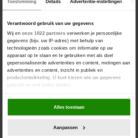
Toestemming
Details
Advertentie-instellingen
Ov
Verantwoord gebruik van uw gegevens
Wij en
onze 1022 partners
verwerken je persoonlijke
gegevens (bijv. uw IP-adres) met behulp van
technologieën zoals cookies om informatie op uw
apparaat op te slaan en te gebruiken met als doel
gepersonaliseerde advertenties en content, metingen aan
advertenties en content, inzicht in publiek en
productontwikkeling. U kunt kiezen wie uw gegevens
gebruikt en met welke doelen.
Als u het toestaat, willen we ook graag:
Alles toestaan
Informatie verzamelen over uw geografische
locatie, die tot een paar meter nauwkeurig kan zijn
Uw apparaat identificeren door het actief te
Aanpassen
scannen op specifieke eigenschappen (fingerprinting)